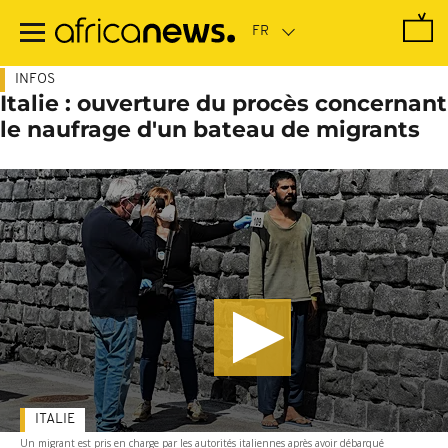
Passer
au
contenu
principal
INFOS
Italie : ouverture du procès concernant
le naufrage d'un bateau de migrants
ITALIE
Un migrant est pris en charge par les autorités italiennes après avoir débarqué