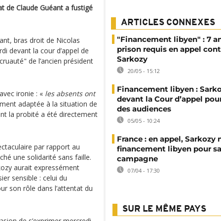
at de Claude Guéant a fustigé
ARTICLES CONNEXES
"Financement libyen" : 7 a
nt, bras droit de Nicolas
prison requis en appel cont
i devant la cour d’appel de
Sarkozy
a cruauté" de l’ancien président
20/05 - 15:12
Financement libyen : Sark
avec ironie : «
les absents ont
devant la Cour d’appel pour 
ement adaptée à la situation de
des audiences
nt la probité a été directement
05/05 - 10:24
France : en appel, Sarkozy 
ctaculaire par rapport au
financement libyen pour s
é une solidarité sans faille.
campagne
kozy aurait expressément
07/04 - 17:30
r sensible : celui du
r son rôle dans l’attentat du
SUR LE MÊME PAYS
ccasion de s’exprimer mercredi,