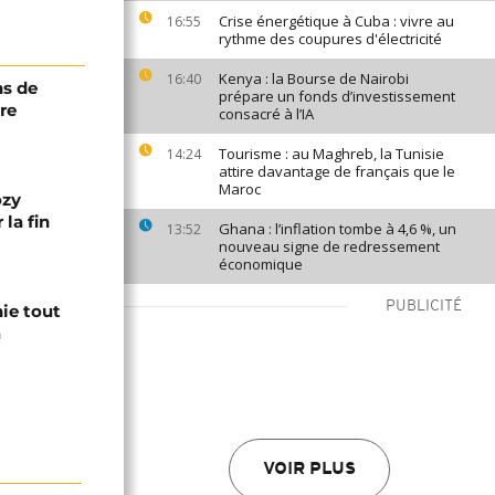
Crise énergétique à Cuba : vivre au
16:55
rythme des coupures d'électricité
Kenya : la Bourse de Nairobi
16:40
ns de
prépare un fonds d’investissement
re
consacré à l’IA
Tourisme : au Maghreb, la Tunisie
14:24
attire davantage de français que le
Maroc
ozy
la fin
Ghana : l’inflation tombe à 4,6 %, un
13:52
nouveau signe de redressement
économique
PUBLICITÉ
nie tout
a
VOIR PLUS