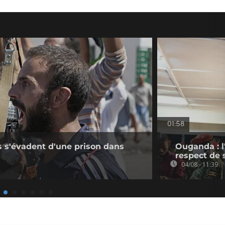
01:58
s s'évadent d'une prison dans
Ouganda : l
respect de 
04/08 - 11:39