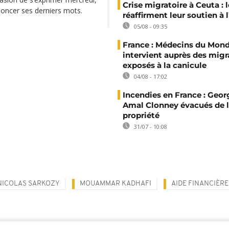
Crise migratoire à Ceuta : l
ononcer ses derniers mots.
réaffirment leur soutien à
05/08 - 09:35
France : Médecins du Mon
intervient auprès des migr
exposés à la canicule
04/08 - 17:02
Incendies en France : Geor
Amal Clonney évacués de 
propriété
31/07 - 10:08
NICOLAS SARKOZY
MOUAMMAR KADHAFI
AIDE FINANCIÈRE