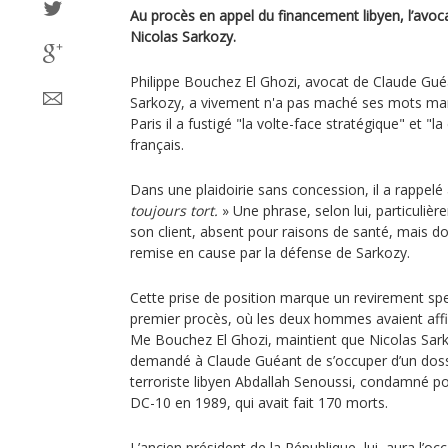
Au procès en appel du financement libyen, l’avoc
Nicolas Sarkozy.
Philippe Bouchez El Ghozi, avocat de Claude Guéa
Sarkozy, a vivement n'a pas maché ses mots mard
Paris il a fustigé "la volte-face stratégique" et "l
français.
Dans une plaidoirie sans concession, il a rappelé 
toujours tort.
» Une phrase, selon lui, particulièr
son client, absent pour raisons de santé, mais do
remise en cause par la défense de Sarkozy.
Cette prise de position marque un revirement spe
premier procès, où les deux hommes avaient affich
Me Bouchez El Ghozi, maintient que Nicolas Sar
demandé à Claude Guéant de s’occuper d’un dossie
terroriste libyen Abdallah Senoussi, condamné pou
DC-10 en 1989, qui avait fait 170 morts.
L’ancien président de la République, lui, aura l’o