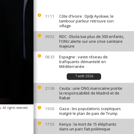
Côte d'Ivoire : Djidji Ayokwe, le
11:11
tambour parleur retrouve son
village
RDC : Ebola tue plus de 300 enfants,
09:52
l'ONU alerte sur une crise sanitaire
majeure
Espagne : vaste réseau de
08:33
trafiquants démantelé en
Méditerranée
7 août 2026
Ceuta : une ONG marocaine pointe
21:06
la responsabilité de Madrid et de
Rabat
. All rights reserved
Gaza : les populations sceptiques
19:03
malgré le plan de paix de Trump
Kenya : la mort de 15 éléphants
17:55
dans un parc fait polémique