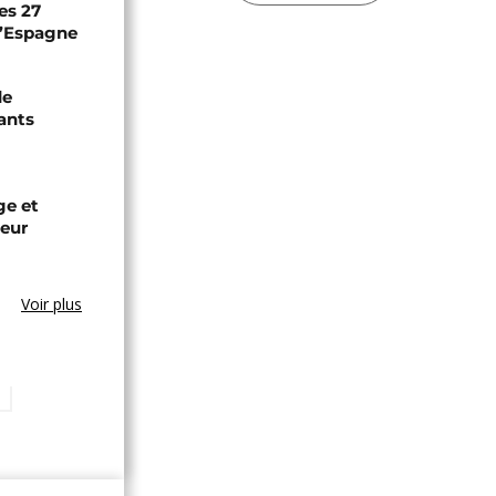
es 27
 l’Espagne
de
ants
ge et
leur
Voir plus