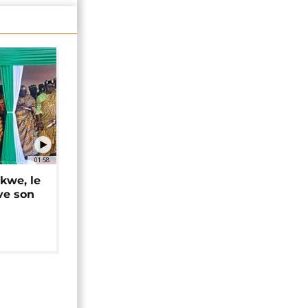
01:58
okwe, le
ve son