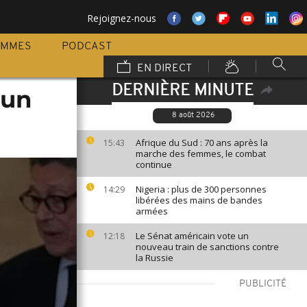
Rejoignez-nous
AMMES
PODCAST
EN DIRECT
DERNIÈRE MINUTE
 un
8 août 2026
Afrique du Sud : 70 ans après la
15:43
marche des femmes, le combat
continue
Nigeria : plus de 300 personnes
14:29
libérées des mains de bandes
armées
Le Sénat américain vote un
12:18
nouveau train de sanctions contre
la Russie
PUBLICITÉ