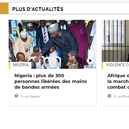
PLUS D'ACTUALITÉS
NIGÉRIA
VIOLENCE C
02:08
Nigeria : plus de 300
Afrique 
personnes libérées des mains
la march
de bandes armées
combat 
Il y a 1 heure
Il y a 43 