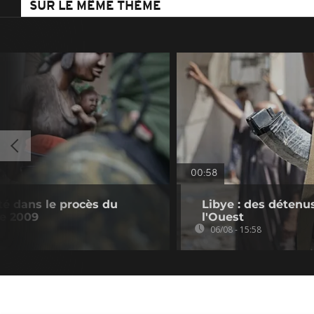
SUR LE MÊME THÈME
00:58
té dans le procès du
Libye : des détenu
e 2009
l'Ouest
06/08 - 15:58