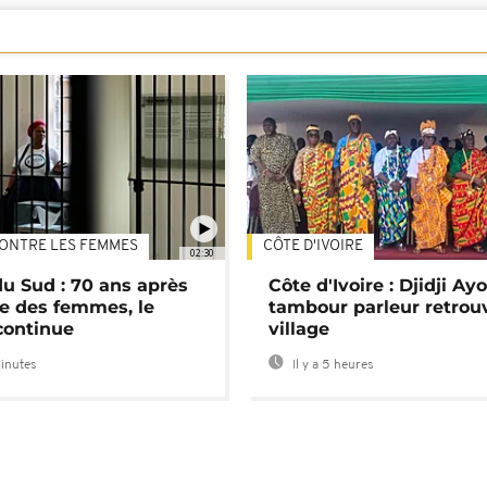
ONTRE LES FEMMES
CÔTE D'IVOIRE
02:30
du Sud : 70 ans après
Côte d'Ivoire : Djidji Ay
e des femmes, le
tambour parleur retrou
continue
village
minutes
Il y a 5 heures