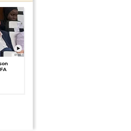
01:00
 son
EFA