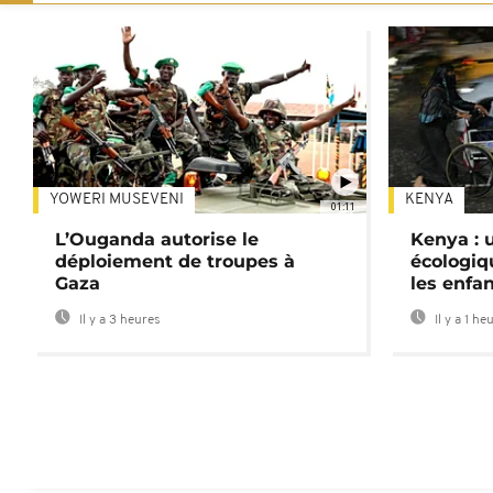
YOWERI MUSEVENI
KENYA
01:11
L’Ouganda autorise le
Kenya : u
déploiement de troupes à
écologiq
Gaza
les enfa
Il y a 3 heures
Il y a 1 he