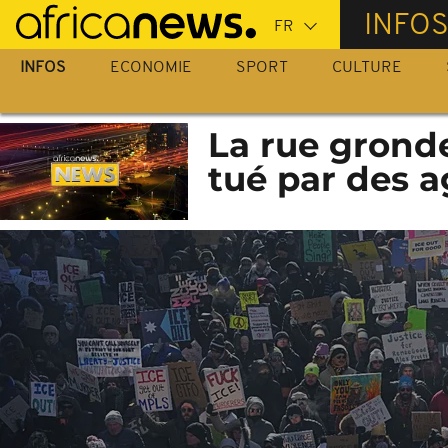
Passer
INFO
au
contenu
INFOS
ECONOMIE
SPORT
CULTURE
principal
La rue grond
tué par des a