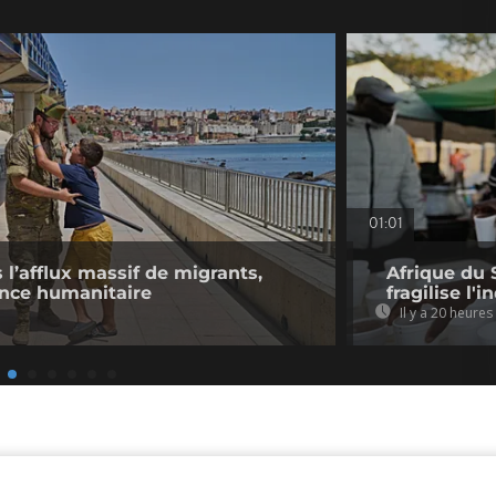
01:01
l’afflux massif de migrants,
Afrique du 
ence humanitaire
fragilise l'i
Il y a 20 heures