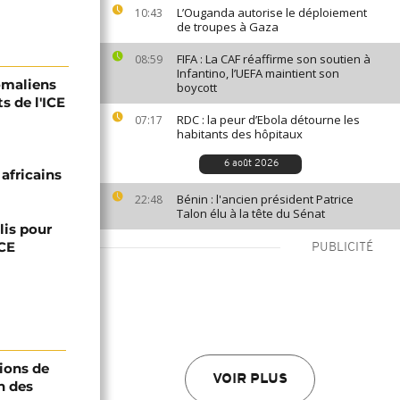
L’Ouganda autorise le déploiement
10:43
de troupes à Gaza
FIFA : La CAF réaffirme son soutien à
08:59
Infantino, l’UEFA maintient son
omaliens
boycott
s de l'ICE
RDC : la peur d’Ebola détourne les
07:17
habitants des hôpitaux
6 août 2026
africains
Bénin : l'ancien président Patrice
22:48
Talon élu à la tête du Sénat
lis pour
ICE
PUBLICITÉ
ions de
VOIR PLUS
n des