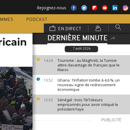
Rejoignez-nous
AMMES
PODCAST
EN DIRECT
DERNIÈRE MINUTE
ricain
7 août 2026
Tourisme : au Maghreb, la Tunisie
14:24
attire davantage de français que le
Maroc
Ghana : l’inflation tombe à 4,6 %, un
13:52
nouveau signe de redressement
économique
Sénégal : trois TikTokeurs
12:53
emprisonnés pour avoir critiqué le
président Faye
PUBLICITÉ