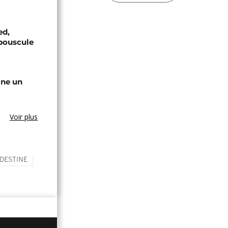
ed,
bouscule
gne un
Voir plus
DESTINE