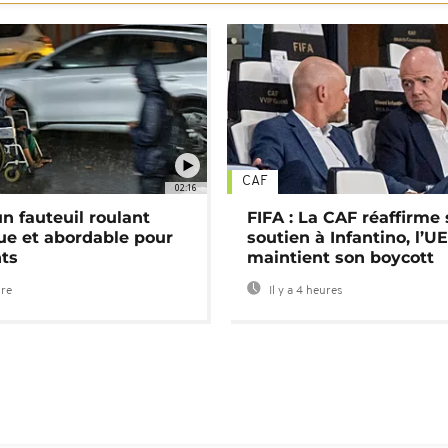
CAF
02:16
n fauteuil roulant
FIFA : La CAF réaffirme
ue et abordable pour
soutien à Infantino, l’U
nts
maintient son boycott
ure
Il y a 4 heures