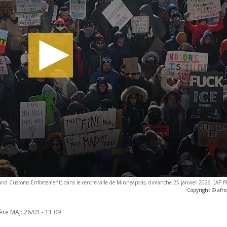
 and Customs Enforcement) dans le centre-ville de Minneapolis, dimanche 25 janvier 2026. (AP 
Copyright © afri
ère MAJ:
26/01 - 11:09