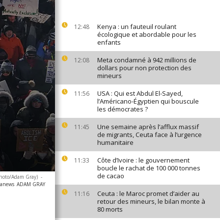
Kenya : un fauteuil roulant
12:48
écologique et abordable pour les
enfants
Meta condamné à 942 millions de
12:08
dollars pour non protection des
mineurs
USA : Qui est Abdul El-Sayed,
11:56
l’Américano-Égyptien qui bouscule
les démocrates ?
Une semaine après l’afflux massif
11:45
de migrants, Ceuta face à l’urgence
humanitaire
Côte d’Ivoire : le gouvernement
11:33
boucle le rachat de 100 000 tonnes
de cacao
Photo/Adam Gray)
-
canews
ADAM GRAY
Ceuta : le Maroc promet d’aider au
11:16
retour des mineurs, le bilan monte à
80 morts