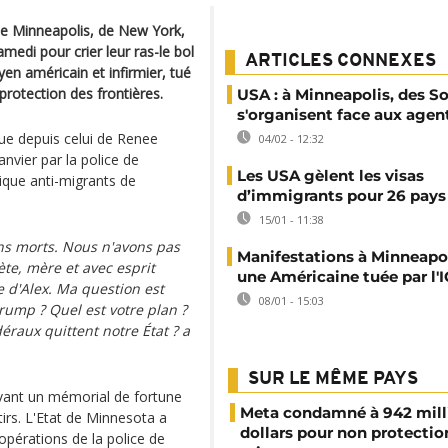
s de Minneapolis, de New York,
amedi pour crier leur ras-le bol
ARTICLES CONNEXES
oyen américain et infirmier, tué
protection des frontières.
USA : à Minneapolis, des S
s'organisent face aux agent
ue depuis celui de Renee
04/02 - 12:32
nvier par la police de
Les USA gèlent les visas
tique anti-migrants de
d’immigrants pour 26 pays 
15/01 - 11:38
s morts. Nous n'avons pas
Manifestations à Minneapo
ète, mère et avec esprit
une Américaine tuée par l'
e d'Alex. Ma question est
08/01 - 15:03
Trump ? Quel est votre plan ?
raux quittent notre État ? a
SUR LE MÊME PAYS
evant un mémorial de fortune
Meta condamné à 942 mill
tirs. L'Etat de Minnesota a
dollars pour non protectio
opérations de la police de