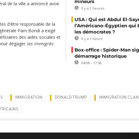
mineurs
ral de la ville a annoncé avoir
Il y a 2 heures
USA : Qui est Abdul El-Say
es d'être responsable de la
l’Américano-Égyptien qui 
e générale Pam Bondi a exigé
les démocrates ?
ficiaires des aides sociales et
Il y a 1 heure
 pour dégager
les immigrés
Box-office : Spider-Man si
démarrage historique
04/08 - 17:58
IS
IMMIGRATION
DONALD TRUMP
IMMIGRATION CLAN
FRICAINS