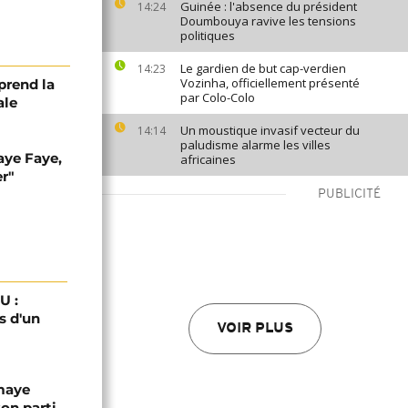
Guinée : l'absence du président
14:24
Doumbouya ravive les tensions
politiques
Le gardien de but cap-verdien
14:23
Vozinha, officiellement présenté
prend la
par Colo-Colo
ale
Un moustique invasif vecteur du
14:14
paludisme alarme les villes
aye Faye,
africaines
er"
PUBLICITÉ
U :
s d'un
VOIR PLUS
omaye
son parti