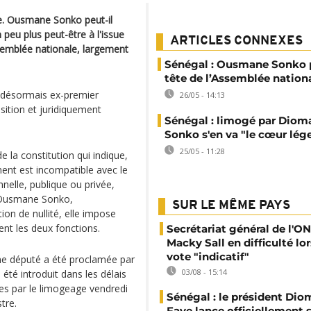
se. Ousmane Sonko peut-il
peu plus peut-être à l'issue
ARTICLES CONNEXES
semblée nationale, largement
Sénégal : Ousmane Sonko 
tête de l’Assemblée nation
u désormais ex-premier
26/05 - 14:13
osition et juridiquement
Sénégal : limogé par Diom
Sonko s'en va "le cœur lég
25/05 - 11:28
 la constitution qui indique,
ent est incompatible avec le
nelle, publique ou privée,
d'Ousmane Sonko,
SUR LE MÊME PAYS
tion de nullité, elle impose
nt les deux fonctions.
Secrétariat général de l'ON
Macky Sall en difficulté lor
vote "indicatif"
me député a été proclamée par
03/08 - 15:14
 été introduit dans les délais
es par le limogeage vendredi
Sénégal : le président Di
tre.
Faye lance officiellement 