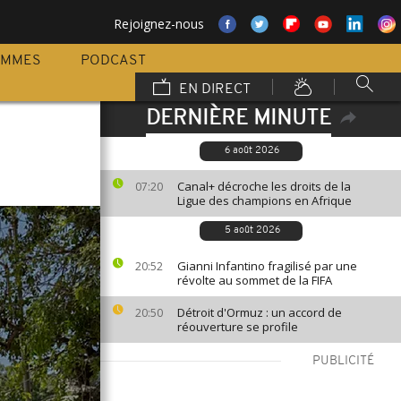
Rejoignez-nous
AMMES
PODCAST
EN DIRECT
DERNIÈRE MINUTE
6 août 2026
Canal+ décroche les droits de la
07:20
Ligue des champions en Afrique
5 août 2026
Gianni Infantino fragilisé par une
20:52
révolte au sommet de la FIFA
Détroit d'Ormuz : un accord de
20:50
réouverture se profile
PUBLICITÉ