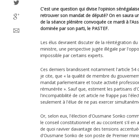
C'est une question qui divise l'opinion sénégalai
retrouver son mandat de député? On en saura un 
de la séance plénière convoquée ce mardi à l'As
dominée par son parti, le PASTEF.
Les élus devraient discuter de la réintégration d
ministre, une perspective jugée illégale par l'opp
impossible par certains experts.
Ces derniers brandissent notamment l'article 54 de
je cite, que « la qualité de membre du gouvernem
mandat parlementaire et toute activité profession
rémunérée ». Sauf que, estiment les partisans 
l'incompatibilité de cet article ne frappe pas l'élec
seulement à l'élue de ne pas exercer simultanéme
Or, selon eux, l'élection d'Ousmane Sonko com
le conseil constitutionnel et au cocontent s'il en a
de quoi raviver davantage des tensions accentué
d'Ousmane Sonko de son poste de Premier minis