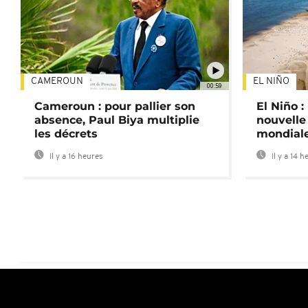
CAMEROUN
EL NIÑO
00:59
Cameroun : pour pallier son
El Niño 
absence, Paul Biya multiplie
nouvelle
les décrets
mondial
Il y a 16 heures
Il y a 14 h