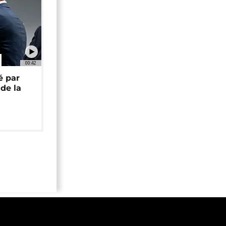
00:42
é par
de la