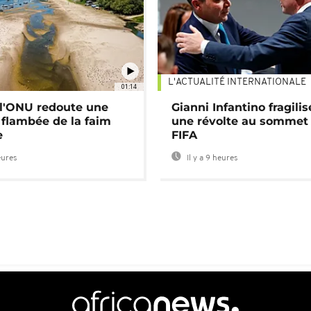
L'ACTUALITÉ INTERNATIONALE
01:14
: l'ONU redoute une
Gianni Infantino fragilis
 flambée de la faim
une révolte au sommet 
e
FIFA
eures
Il y a 9 heures