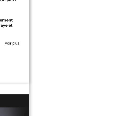
chement
aye et
Voir plus