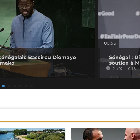
00:55
t sénégalais Bassirou Diomaye
Sénégal : D
Bamako
soutien à M
21/07 - 10:38