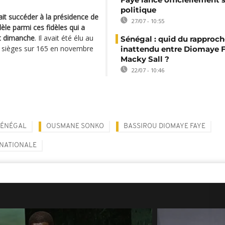
politique
ait succéder à la présidence de
27/07 - 10:55
èle parmi ces fidèles qui a
t dimanche
. Il avait été élu au
Sénégal : quid du rappro
30 sièges sur 165 en novembre
inattendu entre Diomaye F
Macky Sall ?
22/07 - 10:46
SÉNÉGAL
OUSMANE SONKO
BASSIROU DIOMAYE FAYE
NATIONALE