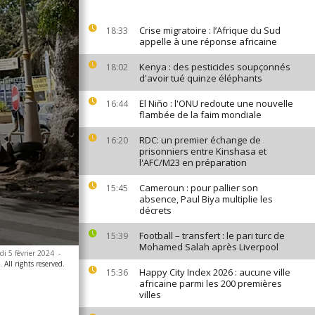
Crise migratoire : l’Afrique du Sud
18:33
appelle à une réponse africaine
Kenya : des pesticides soupçonnés
18:02
d'avoir tué quinze éléphants
El Niño : l'ONU redoute une nouvelle
16:44
flambée de la faim mondiale
RDC: un premier échange de
16:20
prisonniers entre Kinshasa et
l'AFC/M23 en préparation
Cameroun : pour pallier son
15:45
absence, Paul Biya multiplie les
décrets
Football – transfert : le pari turc de
15:39
Mohamed Salah après Liverpool
di 5 février 2024
-
All rights reserved.
Happy City Index 2026 : aucune ville
15:36
africaine parmi les 200 premières
villes