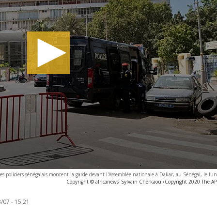
es policiers sénégalais montent la garde devant l'Assemblée nationale à Dakar, au Sénégal, le lun
Copyright © africanews
Sylvain Cherkaoui/Copyright 2020 The AP. 
/07 - 15:21