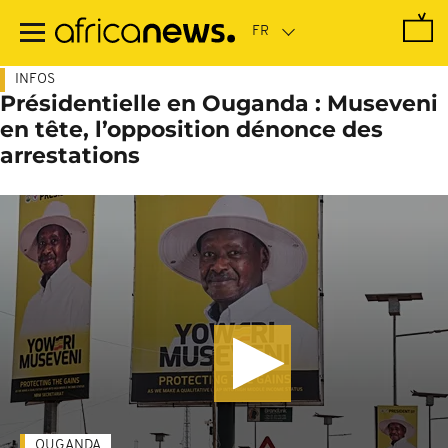
Passer
au
contenu
principal
INFOS
Présidentielle en Ouganda : Museveni
en tête, l’opposition dénonce des
arrestations
OUGANDA