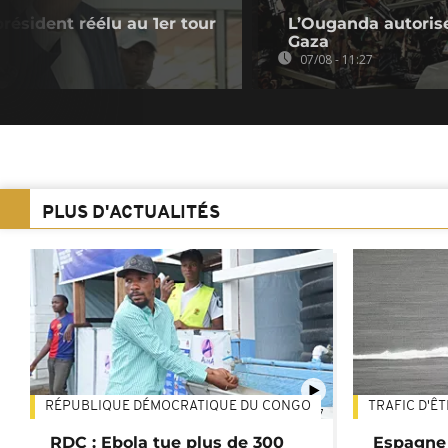
président réélu au 1er tour
L’Ouganda autorise
Gaza
07/08 - 11:27
PLUS D'ACTUALITÉS
RÉPUBLIQUE DÉMOCRATIQUE DU CONGO
TRAFIC D'Ê
01:47
RDC : Ebola tue plus de 300
Espagne 