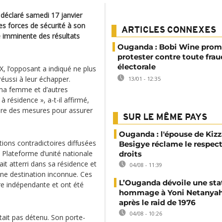
 déclaré samedi 17 janvier
s forces de sécurité à son
ARTICLES CONNEXES
 imminente des résultats
Ouganda : Bobi Wine prom
protester contre toute fra
électorale
, l’opposant a indiqué ne plus
 réussi à leur échapper.
13/01 - 12:35
 ma femme et d’autres
résidence », a-t-il affirmé,
dre des mesures pour assurer
SUR LE MÊME PAYS
Ouganda : l'épouse de Kizz
ions contradictoires diffusées
Besigye réclame le respect
a Plateforme d’unité nationale
droits
ait atterri dans sa résidence et
04/08 - 11:39
ne destination inconnue. Ces
L’Ouganda dévoile une sta
ère indépendante et ont été
hommage à Yoni Netanyah
après le raid de 1976
04/08 - 10:26
tait pas détenu. Son porte-