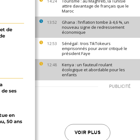
Tourisme : au Maghreb, la Tunisie
14:24
attire davantage de français que le
Maroc
Ghana : l’inflation tombe à 4,6 %, un
13:52
nouveau signe de redressement
et de
économique
ude
Sénégal : trois TikTokeurs
12:53
emprisonnés pour avoir critiqué le
président Faye
Kenya : un fauteuil roulant
12:48
écologique et abordable pour les
enfants
a
PUBLICITÉ
 de ses
tue en
u, 50 ans
VOIR PLUS