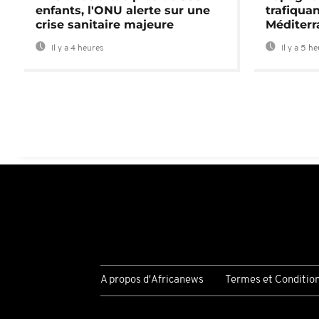
enfants, l'ONU alerte sur une
trafiqua
crise sanitaire majeure
Méditerr
Il y a 4 heures
Il y a 5 h
A propos d'Africanews
Termes et Conditio