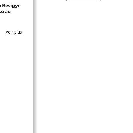
a Besigye
se au
Voir plus