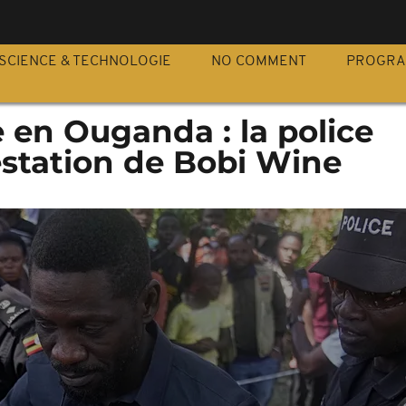
S
SCIENCE & TECHNOLOGIE
NO COMMENT
PROGR
e en Ouganda : la police
estation de Bobi Wine