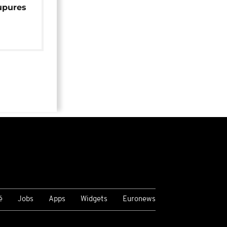
upures
é
Jobs
Apps
Widgets
Euronews