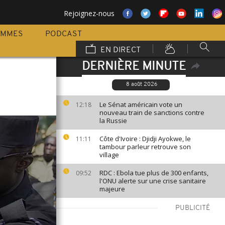
Rejoignez-nous
AMMES
PODCAST
EN DIRECT
DERNIÈRE MINUTE
8 août 2026
Le Sénat américain vote un
12:18
nouveau train de sanctions contre
la Russie
Côte d'Ivoire : Djidji Ayokwe, le
11:11
tambour parleur retrouve son
village
RDC : Ebola tue plus de 300 enfants,
09:52
l'ONU alerte sur une crise sanitaire
majeure
PUBLICITÉ