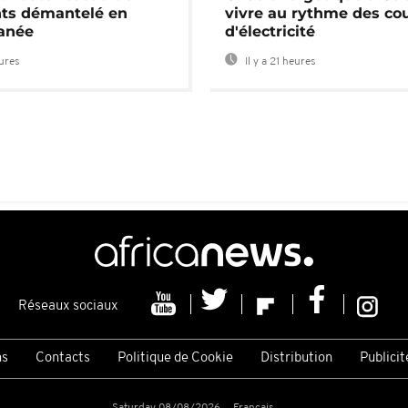
nts démantelé en
vivre au rythme des co
anée
d'électricité
eures
Il y a 21 heures
Réseaux sociaux
ns
Contacts
Politique de Cookie
Distribution
Publicit
Saturday 08/08/2026