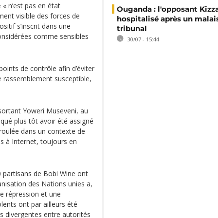
« n’est pas en état
Ouganda : l'opposant Kizz
ment visible des forces de
hospitalisé après un malai
sitif s’inscrit dans une
tribunal
 considérées comme sensibles
30/07 - 15:44
oints de contrôle afin d’éviter
de rassemblement susceptible,
 sortant Yoweri Museveni, au
qué plus tôt avoir été assigné
 déroulée dans un contexte de
s à Internet, toujours en
 partisans de Bobi Wine ont
anisation des Nations unies a,
e répression et une
lents ont par ailleurs été
ns divergentes entre autorités