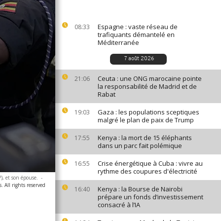
Espagne : vaste réseau de
08:33
trafiquants démantelé en
Méditerranée
7 août 2026
Ceuta : une ONG marocaine pointe
21:06
la responsabilité de Madrid et de
Rabat
Gaza : les populations sceptiques
19:03
malgré le plan de paix de Trump
Kenya : la mort de 15 éléphants
17:55
dans un parc fait polémique
Crise énergétique à Cuba : vivre au
16:55
rythme des coupures d'électricité
), et son épouse.
-
. All rights reserved
Kenya : la Bourse de Nairobi
16:40
prépare un fonds d’investissement
consacré à l’IA