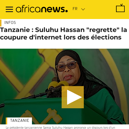
Passer
au
contenu
principal
INFOS
Tanzanie : Suluhu Hassan "regrette" la
coupure d'internet lors des élections
TANZANIE
La présidente tanzanienne Samia Suluhu Hassan prononce un discours lors d'un