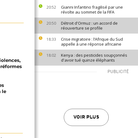
Gianni Infantino fragilisé par une
20:52
révolte au sommet de la FIFA
Détroit d'Ormuz : un accord de
20:50
réouverture se profile
Crise migratoire : l’Afrique du Sud
18:33
appelle à une réponse africaine
Kenya : des pesticides soupçonnés
18:02
iolences,
d'avoir tué quinze éléphants
 réformes
PUBLICITÉ
es
 le
VOIR PLUS