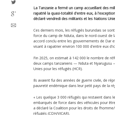
La Tanzanie a fermé un camp accueillant des mill
rapatrié la quasi-totalité d'entre eux, à l'excepti
déclaré vendredi des militants et les Nations Unie
Ces derniers mois, les réfugiés burundais se sont 
force du camp de Nduta, dans le nord-ouest de la
accord conclu entre les gouvernements de Dar 
visant à rapatrier environ 100 000 d'entre eux d'ici
Fin 2025, on estimait à 142 000 le nombre de ré
deux camps tanzaniens — Nduta et Nyarugusu —,
Unies pour les réfugiés (HCR).
Ils avaient fui des années de guerre civile, de rép
pauvreté endémique dans leur petit pays de la ré
« Les quelque 3 000 réfugiés qui restaient dans 
embarqués de force dans des véhicules pour être
a déclaré la Coalition pour les droits de l’homme
réfugiés (CDH/VICAR).