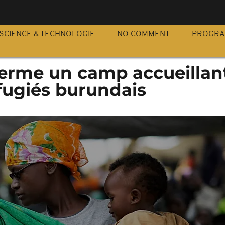
S
SCIENCE & TECHNOLOGIE
NO COMMENT
PROGR
ferme un camp accueillan
éfugiés burundais