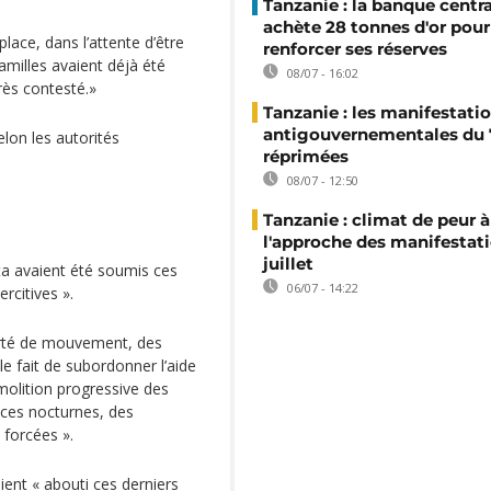
Tanzanie : la banque centr
achète 28 tonnes d'or pour
lace, dans l’attente d’être
renforcer ses réserves
milles avaient déjà été
08/07 - 16:02
rès contesté.»
Tanzanie : les manifestati
antigouvernementales du 7
elon les autorités
réprimées
08/07 - 12:50
Tanzanie : climat de peur à
l'approche des manifestati
juillet
a avaient été soumis ces
06/07 - 14:22
rcitives ».
berté de mouvement, des
le fait de subordonner l’aide
émolition progressive des
nces nocturnes, des
 forcées ».
ent « abouti ces derniers