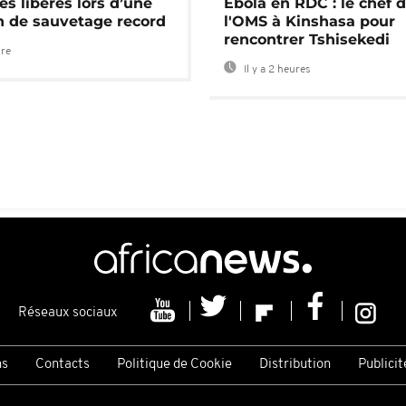
es libérés lors d’une
Ebola en RDC : le chef 
n de sauvetage record
l'OMS à Kinshasa pour
rencontrer Tshisekedi
ure
Il y a 2 heures
Réseaux sociaux
ns
Contacts
Politique de Cookie
Distribution
Publicit