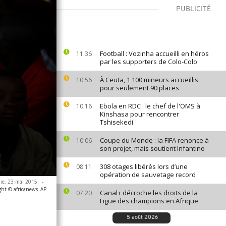
PUBLICITÉ
Football : Vozinha accueilli en héros
11:36
par les supporters de Colo-Colo
À Ceuta, 1 100 mineurs accueillis
10:56
pour seulement 90 places
Ebola en RDC : le chef de l'OMS à
10:16
Kinshasa pour rencontrer
Tshisekedi
Coupe du Monde : la FIFA renonce à
10:06
son projet, mais soutient Infantino
308 otages libérés lors d’une
08:11
opération de sauvetage record
nie, 23 mai 2015.
-
ght © africanews
AP
Canal+ décroche les droits de la
07:20
Ligue des champions en Afrique
5 août 2026