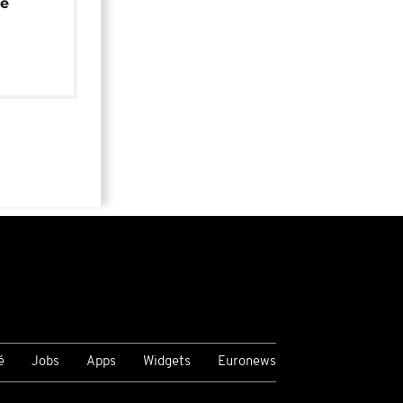
de
é
Jobs
Apps
Widgets
Euronews