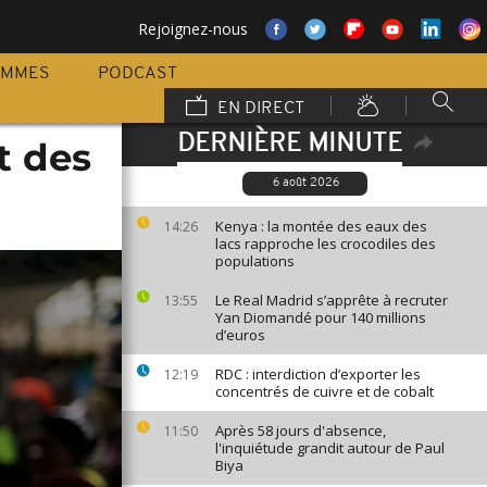
Rejoignez-nous
AMMES
PODCAST
EN DIRECT
DERNIÈRE MINUTE
t des
6 août 2026
Kenya : la montée des eaux des
14:26
lacs rapproche les crocodiles des
populations
Le Real Madrid s’apprête à recruter
13:55
Yan Diomandé pour 140 millions
d’euros
RDC : interdiction d’exporter les
12:19
concentrés de cuivre et de cobalt
Après 58 jours d'absence,
11:50
l'inquiétude grandit autour de Paul
Biya