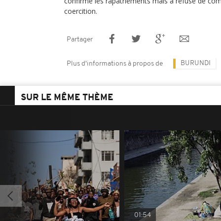
confirmé les rapatriements mais a refusé de co
coercition.
Partager
BURUNDI
Plus d'informations à propos de
SUR LE MÊME THÈME
01:54