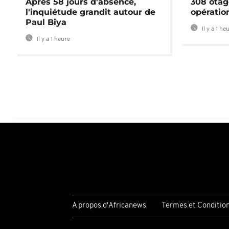
Après 58 jours d'absence,
308 otag
l'inquiétude grandit autour de
opératio
Paul Biya
Il y a 1 he
Il y a 1 heure
A propos d'Africanews
Termes et Conditio