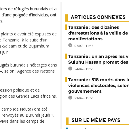
iers de réfugiés burundais et a
on d'une poignée d'individus, ont
ARTICLES CONNEXES
s.
Tanzanie : des dizaines
d'arrestations à la veille de
plaints d'avoir été expulsés de
manifestations
 Tanzanie, à la suite d'un
es-Salaam et de Bujumbura
07/07 - 11:36
 juin.
Tanzanie : un an après les v
Suluhu Hassan promet des
fugiés burundais hébergés dans
24/04 - 11:56
 selon l'Agence des Nations
Tanzanie : 518 morts dans l
violences électorales, selon
ression politique et de
gouvernement
gion des Grands Lacs africains.
23/04 - 15:56
le camp (de Nduta) ont été
 renvoyés au Burundi jeudi »,
SUR LE MÊME PAYS
/Vivre dans les camps de