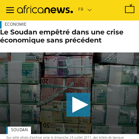
Passer
au
contenu
principal
ECONOMIE
Le Soudan empêtré dans une crise
économique sans précédent
SOUDAN
Sur cette photo d'archive prise le dimanche 24 juillet 2011, des billets de banque