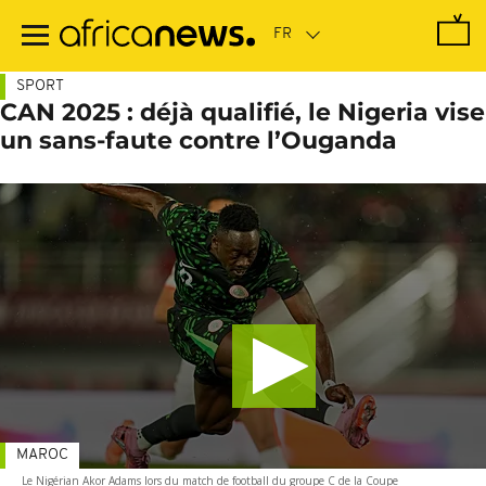
Passer
au
contenu
principal
SPORT
CAN 2025 : déjà qualifié, le Nigeria vise
un sans-faute contre l’Ouganda
MAROC
Le Nigérian Akor Adams lors du match de football du groupe C de la Coupe