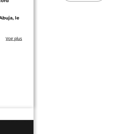
cord
Abuja, le
Voir plus