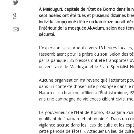
À Maiduguri, capitale de l’État de Borno dans le 
sept fidèles ont été tués et plusieurs dizaines bl
individu soupçonné d’être un kamikaze aurait déc
l’intérieur de la mosquée Al-Adum, selon des tém
sécurité.
L’explosion s’est produite vers 18 heures locales
rassemblaient pour la prière du soir. Selon des 
par la panique : 35 blessés ont été transportés d’
universitaire de Maiduguri et le State Specialist Ho
Aucune organisation n’a revendiqué l’attentat pour 
dans un contexte d’insécurité prolongée dans le 
Haram et sa branche affiliée à l’État islamique,
ans une campagne de violences ciblant civils, m
Le gouverneur de l’État de Borno, Babagana Zulu
qualifiant de "barbare et inhumaine". Dans un co
vigilance accrue dans les lieux de culte et les esp
cette période de fêtes. « Attaquer un lieu de cul