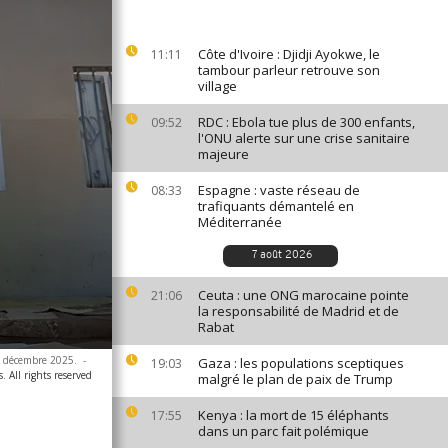
Côte d'Ivoire : Djidji Ayokwe, le
11:11
tambour parleur retrouve son
village
RDC : Ebola tue plus de 300 enfants,
09:52
l'ONU alerte sur une crise sanitaire
majeure
Espagne : vaste réseau de
08:33
trafiquants démantelé en
Méditerranée
7 août 2026
Ceuta : une ONG marocaine pointe
21:06
la responsabilité de Madrid et de
Rabat
25 décembre 2025.
-
Gaza : les populations sceptiques
19:03
. All rights reserved
malgré le plan de paix de Trump
Kenya : la mort de 15 éléphants
17:55
dans un parc fait polémique