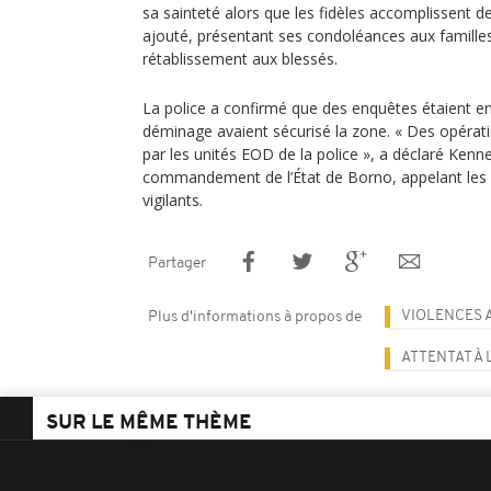
sa sainteté alors que les fidèles accomplissent de
ajouté, présentant ses condoléances aux famille
rétablissement aux blessés.
La police a confirmé que des enquêtes étaient e
déminage avaient sécurisé la zone. « Des opérati
par les unités EOD de la police », a déclaré Ken
commandement de l’État de Borno, appelant les h
vigilants.
Partager
VIOLENCES 
Plus d'informations à propos de
ATTENTAT À
SUR LE MÊME THÈME