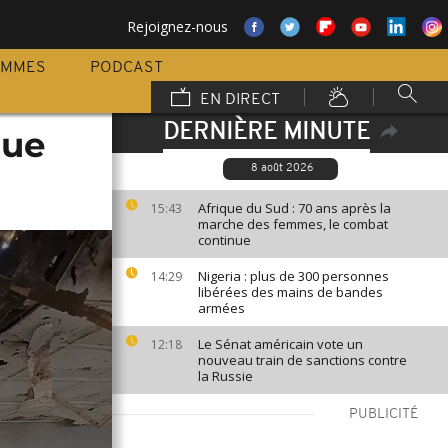
Rejoignez-nous
AMMES
PODCAST
EN DIRECT
DERNIÈRE MINUTE
que
8 août 2026
Afrique du Sud : 70 ans après la
15:43
marche des femmes, le combat
continue
Nigeria : plus de 300 personnes
14:29
libérées des mains de bandes
armées
Le Sénat américain vote un
12:18
nouveau train de sanctions contre
la Russie
PUBLICITÉ