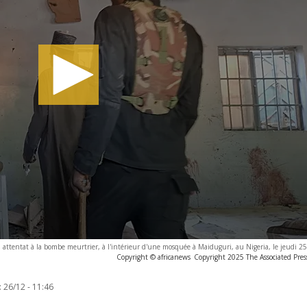
 attentat à la bombe meurtrier, à l'intérieur d'une mosquée à Maiduguri, au Nigeria, le jeudi 
Copyright © africanews
Copyright 2025 The Associated Press
:
26/12 - 11:46