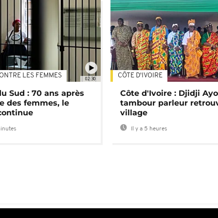
ONTRE LES FEMMES
CÔTE D'IVOIRE
02:30
du Sud : 70 ans après
Côte d'Ivoire : Djidji Ay
e des femmes, le
tambour parleur retrou
continue
village
minutes
Il y a 5 heures