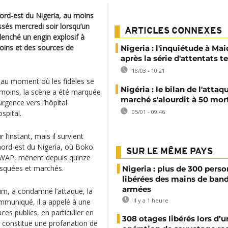
nord-est du Nigeria, au moins
essés mercredi soir lorsqu’un
ARTICLES CONNEXES
lenché un engin explosif à
oins et des sources de
Nigeria : l'inquiétude à Ma
après la série d'attentats te
18/03 - 10:21
, au moment où les fidèles se
Nigéria : le bilan de l'attaq
témoins, la scène a été marquée
marché s'alourdit à 50 mor
urgence vers l’hôpital
05/01 - 09:46
spital.
l’instant, mais il survient
nord-est du Nigeria, où Boko
SUR LE MÊME PAYS
 ISWAP, mènent depuis quinze
osquées et marchés.
Nigeria : plus de 300 pers
libérées des mains de ban
armées
m, a condamné l’attaque, la
Il y a 1 heure
mmuniqué, il a appelé à une
aces publics, en particulier en
308 otages libérés lors d’u
te constitue une profanation de