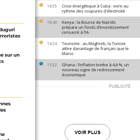
Crise énergétique à Cuba : vivre au
16:55
rythme des coupures d'électricité
Kenya : la Bourse de Nairobi
16:40
prépare un fonds d’investissement
iduguri
consacré à l’IA
rroristes
Tourisme : au Maghreb, la Tunisie
14:24
attire davantage de français que le
Maroc
ue sur un
ts
Ghana : l’inflation tombe à 4,6 %, un
13:52
nouveau signe de redressement
économique
PUBLICITÉ
onnes
des
VOIR PLUS
ne