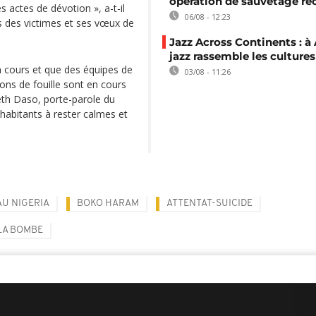
opération de sauvetage re
s actes de dévotion », a-t-il
06/08 - 12:23
s des victimes et ses vœux de
Jazz Across Continents : à 
jazz rassemble les cultures
n cours et que des équipes de
03/08 - 11:26
ons de fouille sont en cours
neth Daso, porte-parole du
abitants à rester calmes et
AU NIGERIA
BOKO HARAM
ATTENTAT-SUICIDE
 LA BOMBE