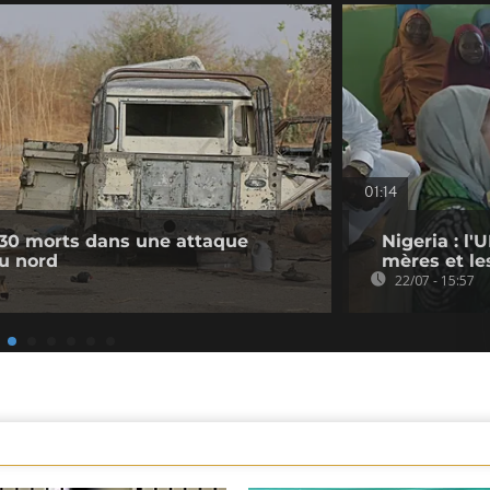
01:14
 30 morts dans une attaque
Nigeria : l'
du nord
mères et le
22/07 - 15:57