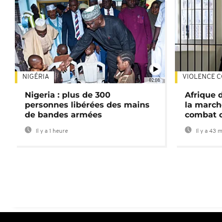
NIGÉRIA
VIOLENCE C
02:08
Nigeria : plus de 300
Afrique 
personnes libérées des mains
la march
de bandes armées
combat 
Il y a 1 heure
Il y a 43 