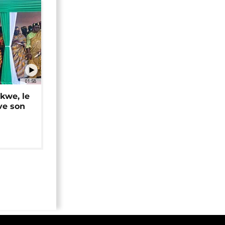
01:58
okwe, le
ve son