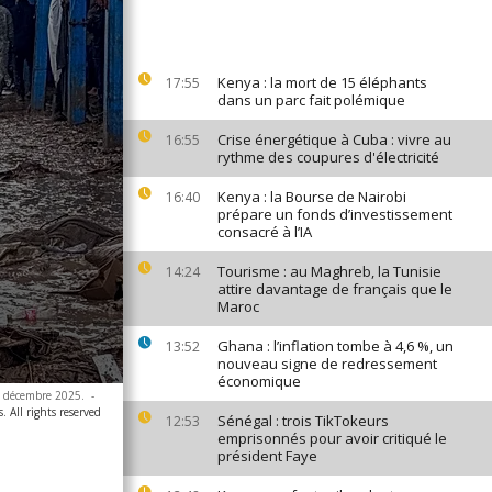
Kenya : la mort de 15 éléphants
17:55
dans un parc fait polémique
Crise énergétique à Cuba : vivre au
16:55
rythme des coupures d'électricité
Kenya : la Bourse de Nairobi
16:40
prépare un fonds d’investissement
consacré à l’IA
Tourisme : au Maghreb, la Tunisie
14:24
attire davantage de français que le
Maroc
Ghana : l’inflation tombe à 4,6 %, un
13:52
nouveau signe de redressement
économique
15 décembre 2025.
-
. All rights reserved
Sénégal : trois TikTokeurs
12:53
emprisonnés pour avoir critiqué le
président Faye