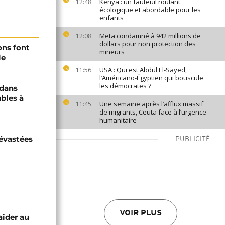
Kenya : un fauteuil roulant
12:48
écologique et abordable pour les
enfants
Meta condamné à 942 millions de
12:08
dollars pour non protection des
ons font
mineurs
le
USA : Qui est Abdul El-Sayed,
11:56
l’Américano-Égyptien qui bouscule
les démocrates ?
 dans
bles à
Une semaine après l’afflux massif
11:45
de migrants, Ceuta face à l’urgence
humanitaire
dévastées
PUBLICITÉ
VOIR PLUS
aider au