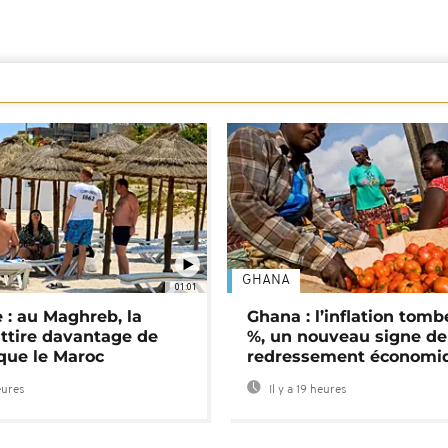
GHANA
01:01
 : au Maghreb, la
Ghana : l’inflation tomb
attire davantage de
%, un nouveau signe de
 que le Maroc
redressement économi
eures
Il y a 19 heures