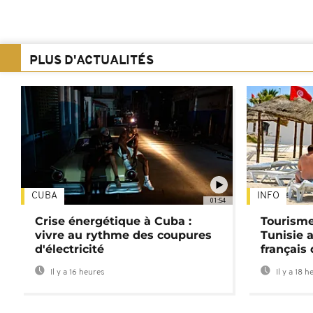
PLUS D'ACTUALITÉS
CUBA
INFO
01:54
Crise énergétique à Cuba :
Tourisme
vivre au rythme des coupures
Tunisie 
d'électricité
français
Il y a 16 heures
Il y a 18 h