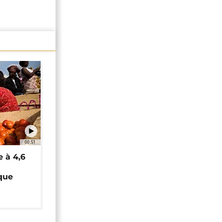
00:51
e à 4,6
que