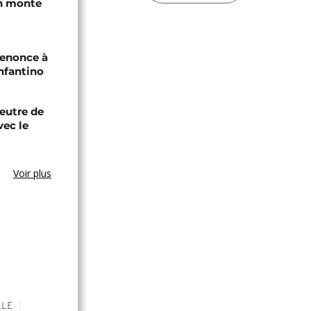
an monte
renonce à
Infantino
eutre de
vec le
Voir plus
LLE