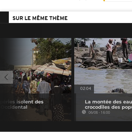
SUR LE MÊME THÈME
02:04
péries isolent des
La montée des eaux
-Occidental
crocodiles des pop
06/08 - 16:00