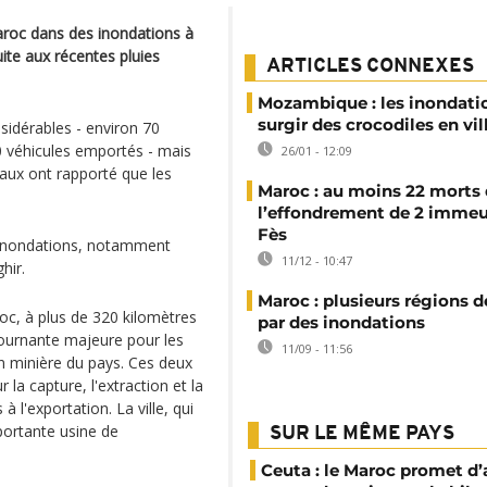
roc dans des inondations à
uite aux récentes pluies
ARTICLES CONNEXES
Mozambique : les inondati
surgir des crocodiles en vil
sidérables - environ 70
 véhicules emportés - mais
26/01 - 12:09
aux ont rapporté que les
Maroc : au moins 22 morts
l’effondrement de 2 immeu
Fès
s inondations, notamment
11/12 - 10:47
hir.
Maroc : plusieurs régions 
aroc, à plus de 320 kilomètres
par des inondations
 tournante majeure pour les
11/09 - 11:56
ion minière du pays. Ces deux
la capture, l'extraction et la
l'exportation. La ville, qui
portante usine de
SUR LE MÊME PAYS
Ceuta : le Maroc promet d’