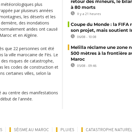
retour des mineurs, le bil
s météorologiques plus
à 80 morts
frappée par plusieurs années
Il y a 21 heures
 montagnes, les déserts et les
 dernière, des inondations
Coupe du Monde : la FIFA 
 normalement arides ont causé
son projet, mais soutient 
Maroc et en Algérie.
06/08 - 10:08
Melilla réclame une zone n
rès que 22 personnes ont été
500 mètres à la frontière a
 la ville marocaine de Fès. Le
Maroc
n des risques de catastrophe,
05/08 - 09:46
as les codes de construction et
s certaines villes, selon la
té au centre des manifestations
début de l'année.
S
SÉISME AU MAROC
PLUIES
CATASTROPHE NATURE