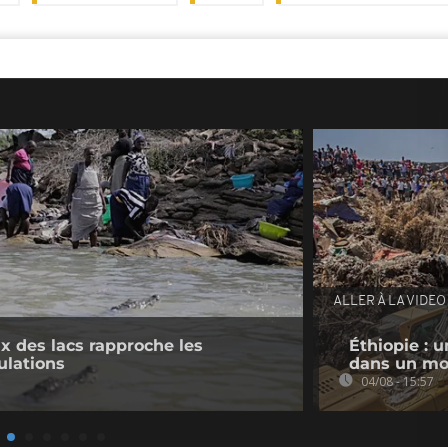
ALLER À LA VIDEO
 des lacs rapproche les
Éthiopie : u
ulations
dans un mo
04/08 - 15:57