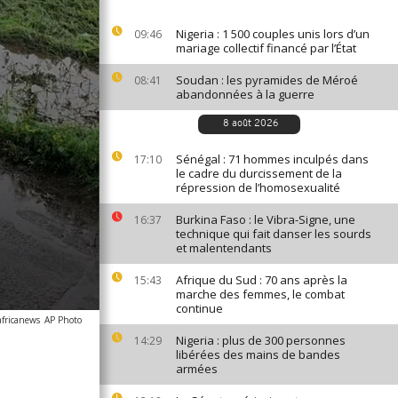
Nigeria : 1 500 couples unis lors d’un
09:46
mariage collectif financé par l’État
Soudan : les pyramides de Méroé
08:41
abandonnées à la guerre
8 août 2026
Sénégal : 71 hommes inculpés dans
17:10
le cadre du durcissement de la
répression de l’homosexualité
Burkina Faso : le Vibra-Signe, une
16:37
technique qui fait danser les sourds
et malentendants
Afrique du Sud : 70 ans après la
15:43
marche des femmes, le combat
continue
africanews
AP Photo
Nigeria : plus de 300 personnes
14:29
libérées des mains de bandes
armées