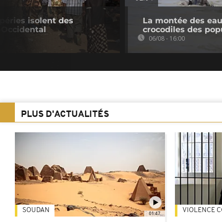
péries isolent des
La montée des eaux
-Occidental
crocodiles des pop
06/08 - 16:00
PLUS D'ACTUALITÉS
SOUDAN
VIOLENCE C
01:47