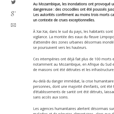
Au Mozambique, les inondations ont provoqué une
dangereuse : des crocodiles ont été poussés jusq
Les autorités confirment au moins trois morts c
un contexte de crues exceptionnelles.
À Xai-Xai, dans le sud du pays, les habitants sont
vigilance. La montée des eaux du fleuve Limpop
d’atteindre des zones urbaines désormais inondé
se poursuivent vers les hauteurs.
Ces intempéries ont déjà fait plus de 100 morts e
notamment au Mozambique, en Afrique du Sud et
de maisons ont été détruites et les infrastruc
Au-delà du danger immédiat, la crise humanitaire
personnes, dont une majorité d’enfants, ont été
d’établissements de santé ont été détruits, lais
sans accès aux soins.
Les agences humanitaires alertent désormais sur
maladies et de pénuries alimentaires, alors que d