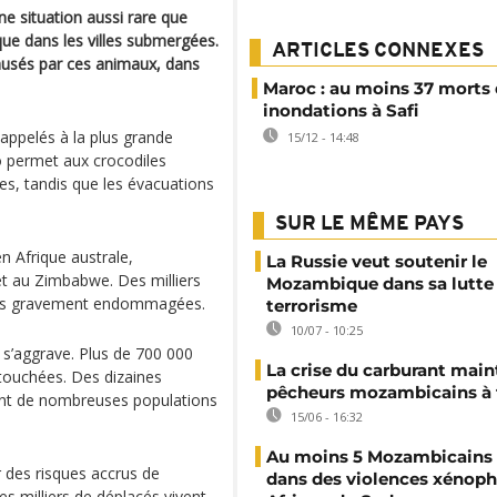
 situation aussi rare que
ue dans les villes submergées.
ARTICLES CONNEXES
ausés par ces animaux, dans
Maroc : au moins 37 morts
inondations à Safi
 appelés à la plus grande
15/12 - 14:48
o permet aux crocodiles
es, tandis que les évacuations
SUR LE MÊME PAYS
n Afrique australe,
La Russie veut soutenir le
 au Zimbabwe. Des milliers
Mozambique dans sa lutte 
tures gravement endommagées.
terrorisme
10/07 - 10:25
 s’aggrave. Plus de 700 000
La crise du carburant main
 touchées. Des dizaines
pêcheurs mozambicains à 
sant de nombreuses populations
15/06 - 16:32
Au moins 5 Mozambicains 
 des risques accrus de
dans des violences xénop
es milliers de déplacés vivent