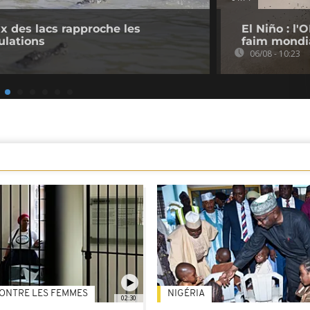
 des lacs rapproche les
El Niño : l
ulations
faim mondi
06/08 - 10:23
ONTRE LES FEMMES
NIGÉRIA
02:30