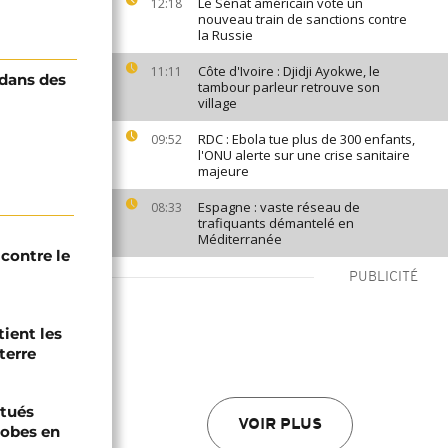
Le Sénat américain vote un
12:18
nouveau train de sanctions contre
la Russie
Côte d'Ivoire : Djidji Ayokwe, le
11:11
 dans des
tambour parleur retrouve son
village
RDC : Ebola tue plus de 300 enfants,
09:52
l'ONU alerte sur une crise sanitaire
majeure
Espagne : vaste réseau de
08:33
trafiquants démantelé en
Méditerranée
contre le
PUBLICITÉ
tient les
terre
tués
VOIR PLUS
hobes en