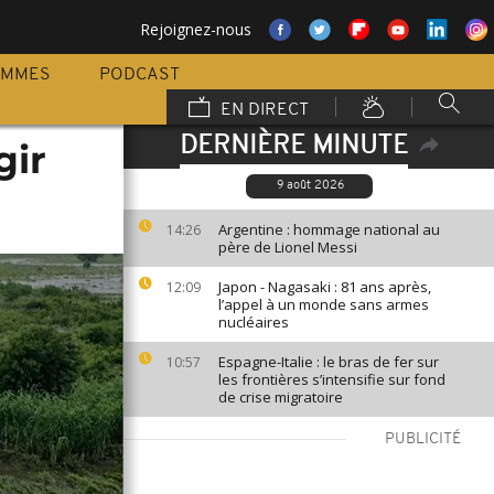
Rejoignez-nous
AMMES
PODCAST
EN DIRECT
DERNIÈRE MINUTE
gir
9 août 2026
Argentine : hommage national au
14:26
père de Lionel Messi
Japon - Nagasaki : 81 ans après,
12:09
l’appel à un monde sans armes
nucléaires
Espagne-Italie : le bras de fer sur
10:57
les frontières s’intensifie sur fond
de crise migratoire
PUBLICITÉ