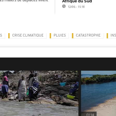
Afrique du Sud
12/06 - 15:18
S
CRISE CLIMATIQUE
PLUIES
CATASTROPHE
IN
01:14