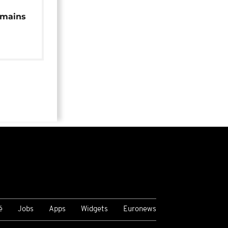
 mains
é
Jobs
Apps
Widgets
Euronews