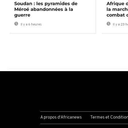
Soudan : les pyramides de
Afrique 
Méroé abandonnées à la
la march
guerre
combat 
Il y a 6 heures
Il y a 23 
A propos d'Africanews
Termes et Conditio