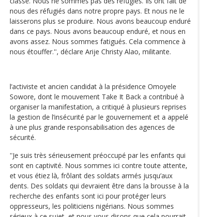
classe. Nous ne sommes pas des réfugiés. Ils ont fait de
nous des réfugiés dans notre propre pays. Et nous ne le
laisserons plus se produire. Nous avons beaucoup enduré
dans ce pays. Nous avons beaucoup enduré, et nous en
avons assez. Nous sommes fatigués. Cela commence à
nous étouffer.'', déclare Arije Christy Alao, militante.
l’activiste et ancien candidat à la présidence Omoyele
Sowore, dont le mouvement Take It Back a contribué à
organiser la manifestation, a critiqué à plusieurs reprises
la gestion de l’insécurité par le gouvernement et a appelé
à une plus grande responsabilisation des agences de
sécurité.
''Je suis très sérieusement préoccupé par les enfants qui
sont en captivité. Nous sommes ici contre toute attente,
et vous étiez là, frôlant des soldats armés jusqu’aux
dents. Des soldats qui devraient être dans la brousse à la
recherche des enfants sont ici pour protéger leurs
oppresseurs, les politiciens nigérians. Nous sommes
sérieux à ce sujet, et nous vous disons que cela pourrait