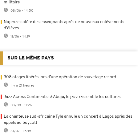
militaire
08/06 - 14:50
Nigeria : colère des enseignants après de nouveaux enlèvements
d’élèves
11/06 - 14:19
SUR LE MÊME PAYS
308 otages libérés lors d’une opération de sauvetage record
Il y a 21 heures
Jazz Across Continents : à Abuja, le jazz rassemble les cultures
03/08 - 11:26
La chanteuse sud-africaine Tyla annule un concert à Lagos après des
appels au boycott
31/07 - 15:15