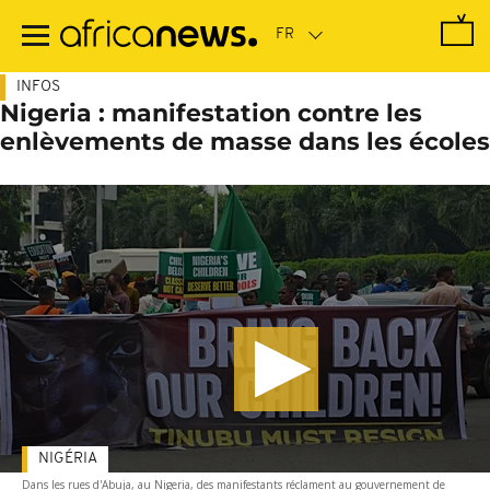
Passer
au
contenu
principal
INFOS
Nigeria : manifestation contre les
enlèvements de masse dans les écoles
NIGÉRIA
Dans les rues d'Abuja, au Nigeria, des manifestants réclament au gouvernement de