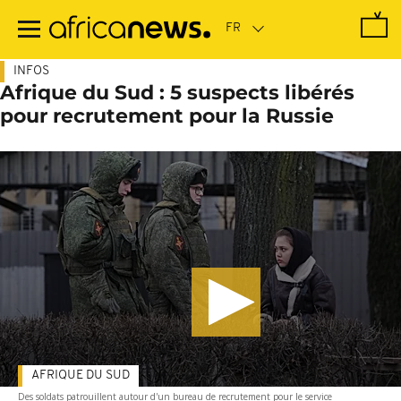
Passer
au
contenu
principal
INFOS
Afrique du Sud : 5 suspects libérés
pour recrutement pour la Russie
AFRIQUE DU SUD
Des soldats patrouillent autour d'un bureau de recrutement pour le service