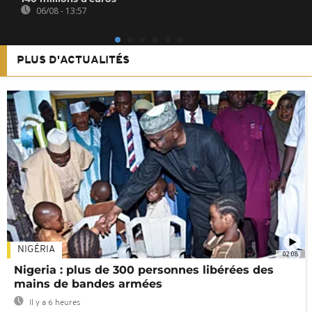
06/08 - 13:57
PLUS D'ACTUALITÉS
NIGÉRIA
02:08
Nigeria : plus de 300 personnes libérées des
mains de bandes armées
Il y a 6 heures