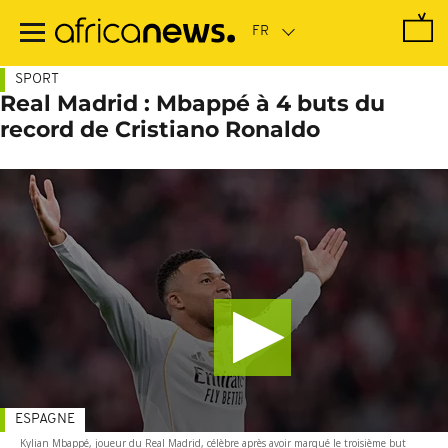
Passer
au
contenu
principal
SPORT
Real Madrid : Mbappé à 4 buts du
record de Cristiano Ronaldo
ESPAGNE
Kylian Mbappé, joueur du Real Madrid, célèbre après avoir marqué le troisième but