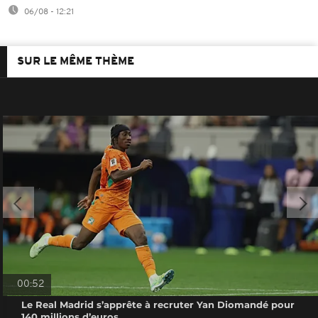
06/08 - 12:21
SUR LE MÊME THÈME
00:52
Le Real Madrid s’apprête à recruter Yan Diomandé pour
140 millions d’euros