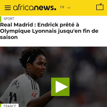
Passer
au
contenu
principal
SPORT
Real Madrid : Endrick prêté à
Olympique Lyonnais jusqu'en fin de
saison
FRANCE