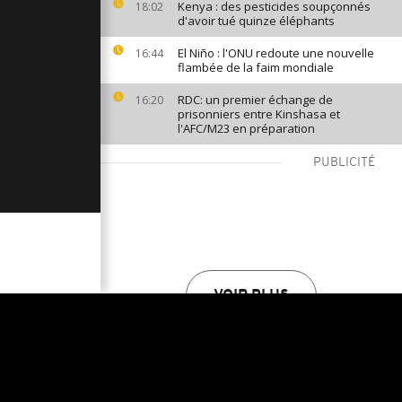
Kenya : des pesticides soupçonnés
18:02
d'avoir tué quinze éléphants
El Niño : l'ONU redoute une nouvelle
16:44
flambée de la faim mondiale
RDC: un premier échange de
16:20
prisonniers entre Kinshasa et
l'AFC/M23 en préparation
PUBLICITÉ
VOIR PLUS