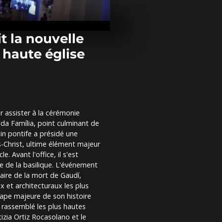
Espagne : le
XIV rejoint l
plein vol
t la nouvelle
 haute église
La Patrouille
survole Manh
célébrer 250
d’amitié...
Barcelone : u
géant accueil
r assister à la cérémonie
Léon XIV dev
da Família, point culminant de
jeunes
in pontife a présidé une
s-Christ, ultime élément majeur
e. Avant l'office, il s'est
pte de la basilique. L'événement
naire de la mort de Gaudí,
 et architecturaux les plus
tape majeure de son histoire
 rassemblé les plus hautes
tizia Ortiz Rocasolano et le