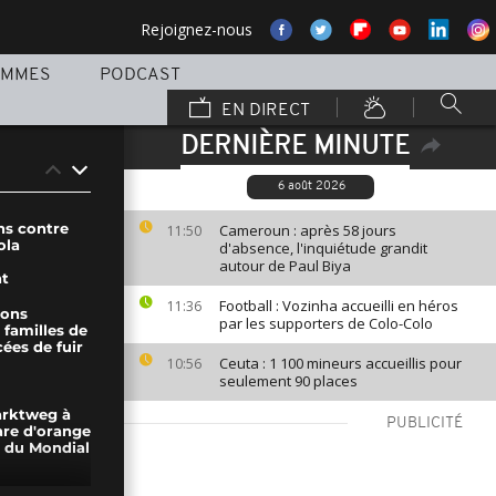
Rejoignez-nous
AMMES
PODCAST
EN DIRECT
DERNIÈRE MINUTE
6 août 2026
ns contre
Cameroun : après 58 jours
11:50
ola
d'absence, l'inquiétude grandit
autour de Paul Biya
nt
Football : Vozinha accueilli en héros
11:36
sons
par les supporters de Colo-Colo
 familles de
ées de fuir
Ceuta : 1 100 mineurs accueillis pour
10:56
seulement 90 places
arktweg à
PUBLICITÉ
are d'orange
e du Mondial