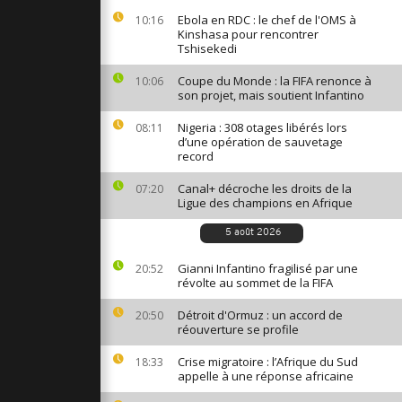
 pape Léon
Ebola en RDC : le chef de l'OMS à
10:16
e cockpit en
Kinshasa pour rencontrer
Tshisekedi
Coupe du Monde : la FIFA renonce à
10:06
son projet, mais soutient Infantino
 de France
attan pour
 ans
Nigeria : 308 otages libérés lors
08:11
d’une opération de sauvetage
record
n castell
Canal+ décroche les droits de la
07:20
le le pape
Ligue des champions en Afrique
ant 40 000
5 août 2026
Gianni Infantino fragilisé par une
20:52
révolte au sommet de la FIFA
Détroit d'Ormuz : un accord de
20:50
réouverture se profile
Crise migratoire : l’Afrique du Sud
18:33
appelle à une réponse africaine