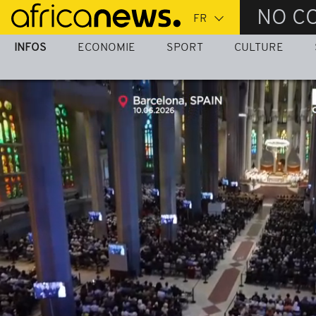
Passer
NO C
au
contenu
INFOS
ECONOMIE
SPORT
CULTURE
principal