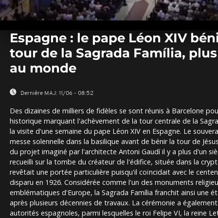
0
seconds
Espagne : le pape Léon XIV béni
of
0
tour de la Sagrada Família, plus
seconds
Volume
0%
au monde
Dernière MAJ:
11/06 - 08:52
Des dizaines de milliers de fidèles se sont réunis à Barcelone pou
historique marquant l'achèvement de la tour centrale de la Sagra
la visite d'une semaine du pape Léon XIV en Espagne. Le souvera
messe solennelle dans la basilique avant de bénir la tour de Jésu
du projet imaginé par l'architecte Antoni Gaudí il y a plus d'un siècl
recueilli sur la tombe du créateur de l'édifice, située dans la cry
revêtait une portée particulière puisqu'il coïncidait avec le cente
disparu en 1926. Considérée comme l'un des monuments religieux
emblématiques d'Europe, la Sagrada Família franchit ainsi une é
après plusieurs décennies de travaux. La cérémonie a également
autorités espagnoles, parmi lesquelles le roi Felipe VI, la reine Le