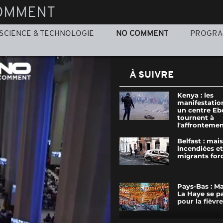
OMMENT
SCIENCE & TECHNOLOGIE
NO COMMENT
PROGR
À SUIVRE
Kenya : les
manifestatio
un centre Eb
tournent à
l'affronteme
Belfast : mai
incendiées et
migrants forc
Pays-Bas : M
La Haye se p
pour la fièvr