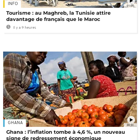
INFO
01:01
Tourisme : au Maghreb, la Tunisie attire
davantage de français que le Maroc
Il y a 9 heures
GHANA
00:51
Ghana : l’inflation tombe à 4,6 %, un nouveau
signe de redressement économique