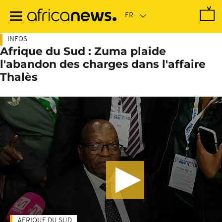
Passer
au
contenu
principal
INFOS
Afrique du Sud : Zuma plaide
l'abandon des charges dans l'affaire
Thalès
AFRIQUE DU SUD