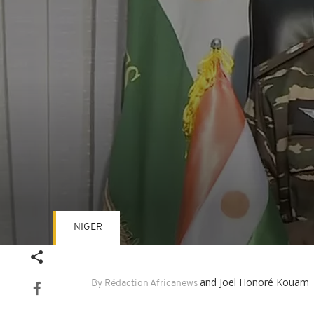
NIGER
Volume
90%
and Joel Honoré Kouam
By Rédaction Africanews