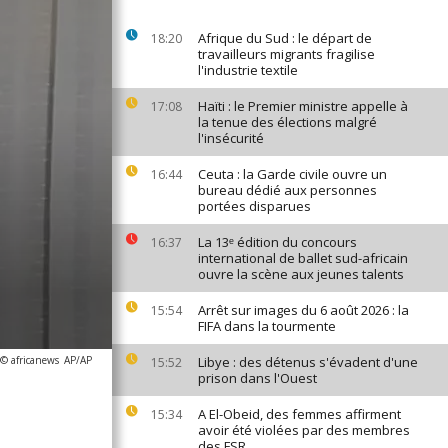
Afrique du Sud : le départ de
18:20
travailleurs migrants fragilise
l'industrie textile
Haïti : le Premier ministre appelle à
17:08
la tenue des élections malgré
l'insécurité
Ceuta : la Garde civile ouvre un
16:44
bureau dédié aux personnes
portées disparues
La 13ᵉ édition du concours
16:37
international de ballet sud-africain
ouvre la scène aux jeunes talents
Arrêt sur images du 6 août 2026 : la
15:54
FIFA dans la tourmente
 © africanews
AP/AP
Libye : des détenus s'évadent d'une
15:52
prison dans l'Ouest
A El-Obeid, des femmes affirment
15:34
avoir été violées par des membres
des FSR