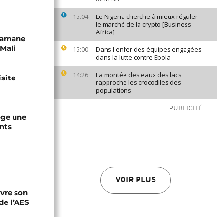
Le Nigeria cherche à mieux réguler
15:04
le marché de la crypto [Business
Africa]
ahamane
 Mali
Dans l'enfer des équipes engagées
15:00
dans la lutte contre Ebola
La montée des eaux des lacs
14:26
isite
rapproche les crocodiles des
populations
PUBLICITÉ
roge une
ants
VOIR PLUS
ivre son
de l’AES