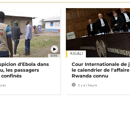
KIGALI
02:05
spicion d'Ebola dans
Cour Internationale de j
u, les passagers
le calendrier de l'affair
 confinés
Rwanda connu
eures
Il y a 1 heure