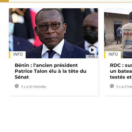
INFO
INFO
01:02
Bénin : l'ancien président
RDC : su
Patrice Talon élu à la tête du
un batea
Sénat
testés et
Il y a 31 minutes
Il y a 2 h