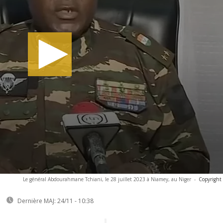
Le général Abdourahmane Tchiani, le 28 juillet 2023 à Niamey, au Niger
-
Copyright
Dernière MAJ:
24/11 - 10:38