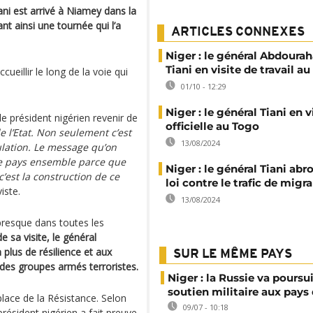
i est arrivé à Niamey dans la
t ainsi une tournée qui l’a
ARTICLES CONNEXES
Niger : le général Abdour
Tiani en visite de travail au
ueillir le long de la voie qui
01/10 - 12:29
Niger : le général Tiani en v
e président nigérien revenir de
officielle au Togo
 de l’Etat. Non seulement c’est
13/08/2024
ulation. Le message qu’on
 le pays ensemble parce que
Niger : le général Tiani ab
c’est la construction de ce
loi contre le trafic de migr
viste.
13/08/2024
 presque dans toutes les
e sa visite, le général
lus de résilience et aux
SUR LE MÊME PAYS
 des groupes armés terroristes.
Niger : la Russie va poursu
soutien militaire aux pays 
lace de la Résistance. Selon
09/07 - 10:18
 président nigérien a fait preuve