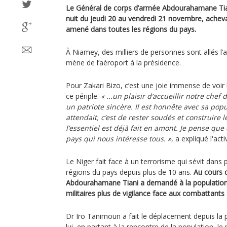
Le Général de corps d’armée Abdourahamane Tian
nuit du jeudi 20 au vendredi 21 novembre, achevan
amené dans toutes les régions du pays.
À Niamey, des milliers de personnes sont allés l’acc
mène de l’aéroport à la présidence.
Pour Zakari Bizo, c’est une joie immense de voir l
ce périple.
« ...un plaisir d’accueillir notre chef
un patriote sincère. Il est honnête avec sa pop
attendait, c’est de rester soudés et construire
l’essentiel est déjà fait en amont. Je pense que 
pays qui nous intéresse tous. »
, a expliqué l'acti
Le Niger fait face à un terrorisme qui sévit dans
régions du pays depuis plus de 10 ans.
Au cours d
Abdourahamane Tiani a demandé à la population p
militaires plus de vigilance face aux combattants
Dr Iro Tanimoun a fait le déplacement depuis la p
lui, en partant à la rencontre de la population, le