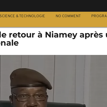
S
SCIENCE & TECHNOLOGIE
NO COMMENT
PROGR
 de retour à Niamey après
onale