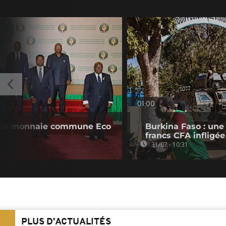
01:00
 la monnaie commune Eco
Burkina Faso : une
francs CFA infligé
31/07 - 10:31
PLUS D'ACTUALITÉS