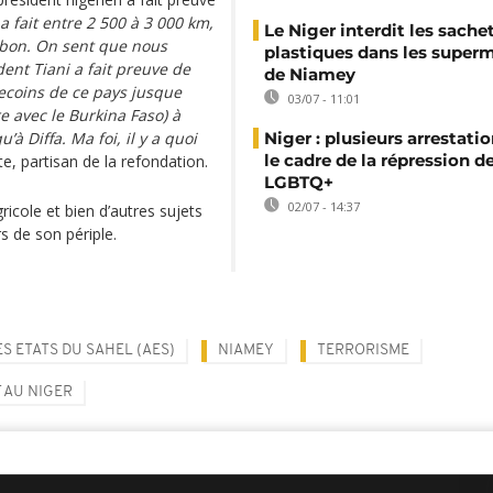
a fait entre 2 500 à 3 000 km,
Le Niger interdit les sache
 bon. On sent que nous
plastiques dans les super
ent Tiani a fait preuve de
de Niamey
recoins de ce pays jusque
03/07 - 11:01
re avec le Burkina Faso) à
’à Diffa. Ma foi, il y a quoi
Niger : plusieurs arrestati
le cadre de la répression d
te, partisan de la refondation.
LGBTQ+
02/07 - 14:37
ricole et bien d’autres sujets
s de son périple.
S ETATS DU SAHEL (AES)
NIAMEY
TERRORISME
 AU NIGER