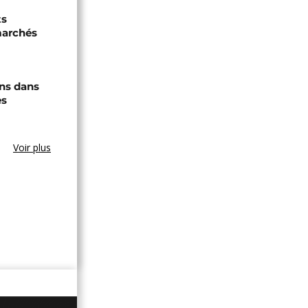
ts
marchés
ons dans
es
Voir plus