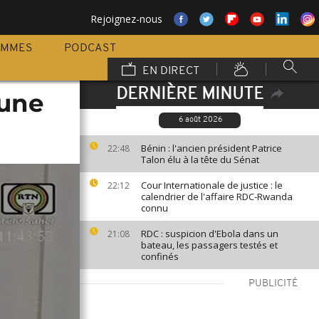
Rejoignez-nous
AMMES
PODCAST
EN DIRECT
DERNIÈRE MINUTE
 une
6 août 2026
Bénin : l'ancien président Patrice
22:48
Talon élu à la tête du Sénat
Cour Internationale de justice : le
22:12
calendrier de l'affaire RDC-Rwanda
connu
RDC : suspicion d'Ebola dans un
21:08
bateau, les passagers testés et
confinés
PUBLICITÉ