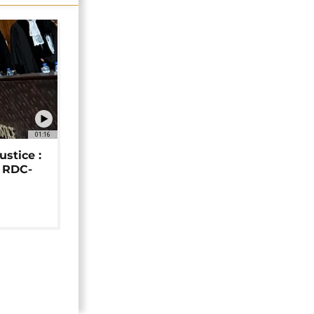
01:16
ustice :
e RDC-