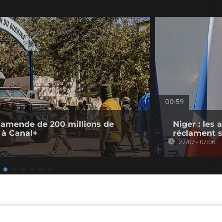
00:59
 amende de 200 millions de
Niger : les
e à Canal+
réclament s
27/07 - 07:06