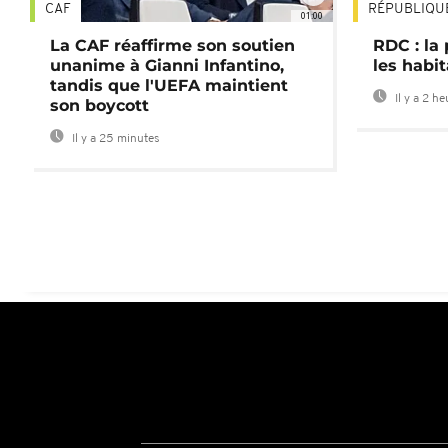
CAF
RÉPUBLIQU
01:00
La CAF réaffirme son soutien
RDC : la
unanime à Gianni Infantino,
les habi
tandis que l'UEFA maintient
Il y a 2 h
son boycott
Il y a 25 minutes