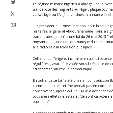
Le régime militaire nigérien a abrogé une loi voté
trafic illicite des migrants au Niger, plaque tourna
via la Libye ou l'Algérie voisines, a annoncé lund
"Le président du Conseil national pour la sauveg
militaire), le général Abdourahamane Tiani, a s
portant abrogation" d'une loi du 26 mai 2015 "relati
migrants", indique un communiqué du secrétaria
à la radio et à la télévision publiques.
Cette loi qui "érige et incrimine en trafic illicite c
régulières", avait "été votée sous l'influence de 
étrangères", affirme le communiqué.
En outre, cette loi "a été prise en contradiction 
communautaires" et "ne prenait pas en compte le
concitoyens", ajoute-t-il. Le CNSP a donc "décidé
tous (ses) effets néfastes et (de son) caractère a
publiques".
L'ordonnance stipule que "les condamnations" et