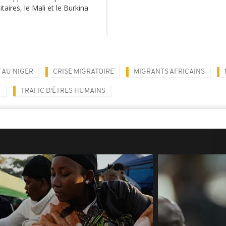
taires, le Mali et le Burkina
 AU NIGER
CRISE MIGRATOIRE
MIGRANTS AFRICAINS
T
TRAFIC D'ÊTRES HUMAINS