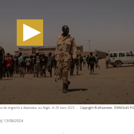
flux de migrants à Assamaka, au Niger, le 29 mars 2023.
-
Copyright © africanews
STANISLAS POY
J:
13/08/2024