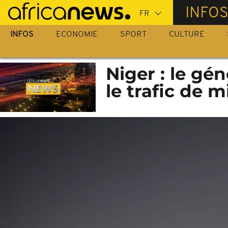
Passer
INFO
au
contenu
INFOS
ECONOMIE
SPORT
CULTURE
principal
Niger : le gé
le trafic de 