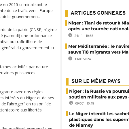
e en 2015 criminalisant le
nte de ce trafic vers l'Europe
ARTICLES CONNEXES
i soir le gouvernement.
Niger : Tiani de retour à N
après une tournée national
arde de la patrie (CNSP, régime
igné (samedi) une ordonnance
24/11 - 10:38
ve au trafic illicite de
Mer Méditerranée : le navire
t général du gouvernement lu
sauve 118 migrants vers Ma
13/08/2024
ertaines activités par nature
certaines puissances
SUR LE MÊME PAYS
Niger : la Russie va poursu
flagrante avec nos règles
soutien militaire aux pays 
s intérêts du Niger et de ses
 de l’abroger" en raison "de
09/07 - 10:18
ttentatoire aux libertés
Le Niger interdit les sache
plastiques dans les super
de Niamey
 "leurs effets" prononcés en