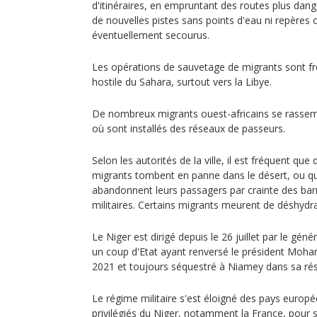
d'itinéraires, en empruntant des routes plus dang
de nouvelles pistes sans points d'eau ni repères o
éventuellement secourus.
Les opérations de sauvetage de migrants sont fr
hostile du Sahara, surtout vers la Libye.
De nombreux migrants ouest-africains se rasse
où sont installés des réseaux de passeurs.
Selon les autorités de la ville, il est fréquent qu
migrants tombent en panne dans le désert, ou qu
abandonnent leurs passagers par crainte des bar
militaires. Certains migrants meurent de déshydra
Le Niger est dirigé depuis le 26 juillet par le géné
un coup d'Etat ayant renversé le président Moh
2021 et toujours séquestré à Niamey dans sa rés
Le régime militaire s'est éloigné des pays europé
privilégiés du Niger, notamment la France, pour s