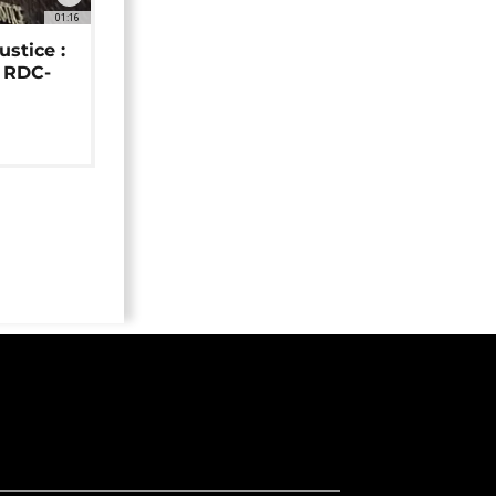
01:16
ustice :
e RDC-