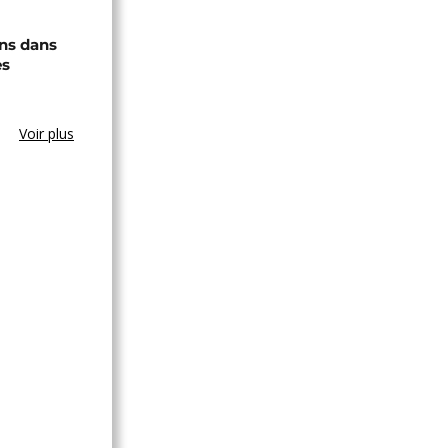
ons dans
es
Voir plus