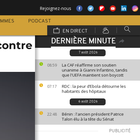
Rejoignez-nous
AMMES
PODCAST
EN DIRECT
DERNIÈRE MINUTE
contre
7 août 2026
La CAF réaffirme son soutien
08:59
unanime à Gianni Infantino, tandis
que l'UEFA maintient son boycott
RDC : la peur d’Ebola détourne les
07:17
habitants des hôpitaux
6 août 2026
Bénin : l'ancien président Patrice
22:48
Talon élu à la tête du Sénat
PUBLICITÉ