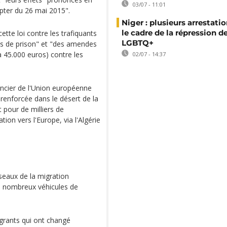
03/07 - 11:01
mpter du 26 mai 2015".
Niger : plusieurs arrestati
le cadre de la répression d
ette loi contre les trafiquants
LGBTQ+
ns de prison" et "des amendes
à 45.000 euros) contre les
02/07 - 14:37
ancier de l'Union européenne
é renforcée dans le désert de la
 pour de milliers de
tion vers l'Europe, via l'Algérie
seaux de la migration
e nombreux véhicules de
grants qui ont changé