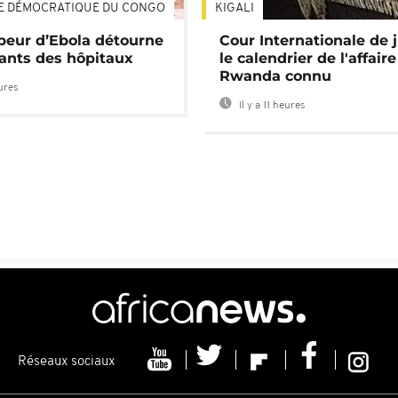
E DÉMOCRATIQUE DU CONGO
KIGALI
01:34
 peur d’Ebola détourne
Cour Internationale de j
tants des hôpitaux
le calendrier de l'affair
Rwanda connu
eures
Il y a 11 heures
Réseaux sociaux