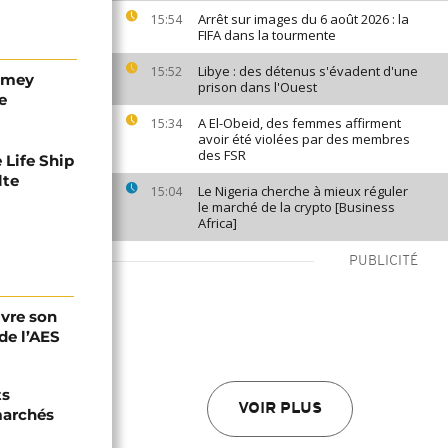
Arrêt sur images du 6 août 2026 : la
15:54
FIFA dans la tourmente
Libye : des détenus s'évadent d'une
15:52
iamey
prison dans l'Ouest
e
A El-Obeid, des femmes affirment
15:34
avoir été violées par des membres
des FSR
 Life Ship
lte
Le Nigeria cherche à mieux réguler
15:04
le marché de la crypto [Business
Africa]
PUBLICITÉ
ivre son
de l’AES
ts
VOIR PLUS
marchés