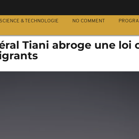
S
SCIENCE & TECHNOLOGIE
NO COMMENT
PROGR
néral Tiani abroge une loi 
migrants