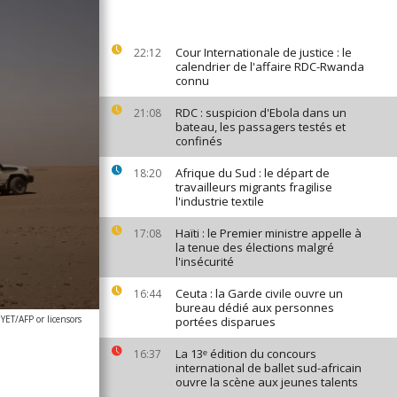
Cour Internationale de justice : le
22:12
calendrier de l'affaire RDC-Rwanda
connu
RDC : suspicion d'Ebola dans un
21:08
bateau, les passagers testés et
confinés
Afrique du Sud : le départ de
18:20
travailleurs migrants fragilise
l'industrie textile
Haïti : le Premier ministre appelle à
17:08
la tenue des élections malgré
l'insécurité
Ceuta : la Garde civile ouvre un
16:44
bureau dédié aux personnes
ET/AFP or licensors
portées disparues
La 13ᵉ édition du concours
16:37
international de ballet sud-africain
ouvre la scène aux jeunes talents