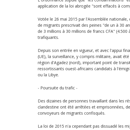
application de la loi abrogée "sont effacés à co
Votée le 26 mai 2015 par l'Assemblée nationale, c
de migrants prescrivait des peines "de un à 30 a
de 3 millions à 30 millions de francs CFA" (4.500 
trafiquants.
Depuis son entrée en vigueur, et avec l'appui fin
(UE), la surveillance, y compris militaire, avait ét
région d'Agadez (nord), important point de transit
ressortissants ouest-africains candidats à l'émigra
ou la Libye.
- Poursuite du trafic -
Des dizaines de personnes travaillant dans les ré
clandestine ont été arrêtées et emprisonnées, d
convoyeurs de migrants confisqués.
La loi de 2015 n'a cependant pas dissuadé les mi