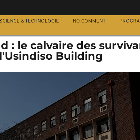
S
SCIENCE & TECHNOLOGIE
NO COMMENT
PROGR
d : le calvaire des surviv
 l'Usindiso Building