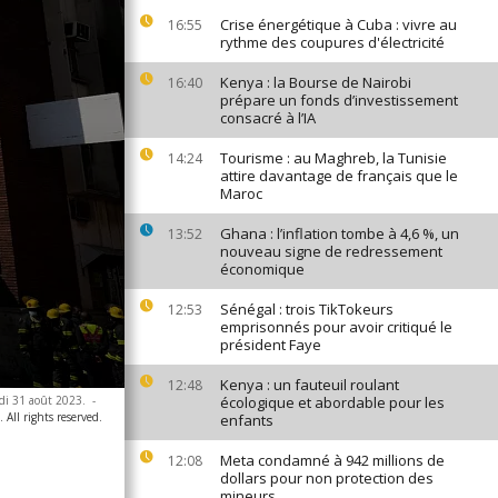
Crise énergétique à Cuba : vivre au
16:55
rythme des coupures d'électricité
Kenya : la Bourse de Nairobi
16:40
prépare un fonds d’investissement
consacré à l’IA
Tourisme : au Maghreb, la Tunisie
14:24
attire davantage de français que le
Maroc
Ghana : l’inflation tombe à 4,6 %, un
13:52
nouveau signe de redressement
économique
Sénégal : trois TikTokeurs
12:53
emprisonnés pour avoir critiqué le
président Faye
Kenya : un fauteuil roulant
12:48
udi 31 août 2023.
-
écologique et abordable pour les
 All rights reserved.
enfants
Meta condamné à 942 millions de
12:08
dollars pour non protection des
mineurs