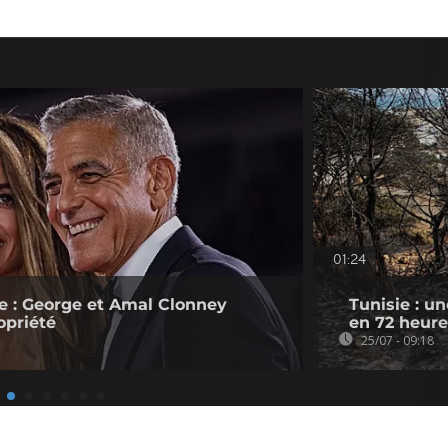
01:24
e : George et Amal Clonney
Tunisie : u
opriété
en 72 heure
25/07 - 09:18