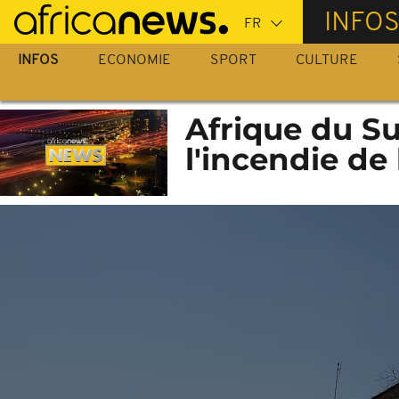
Passer
INFO
au
contenu
INFOS
ECONOMIE
SPORT
CULTURE
principal
Afrique du Su
l'incendie de