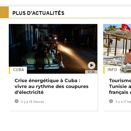
PLUS D'ACTUALITÉS
CUBA
INFO
01:54
Crise énergétique à Cuba :
Tourisme
vivre au rythme des coupures
Tunisie 
d'électricité
français
Il y a 15 heures
Il y a 17 h