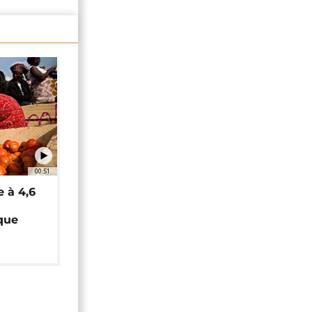
00:51
e à 4,6
que