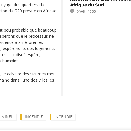
toyage des quartiers du
Afrique du Sud
union du G20 prévue en Afrique
04/08 - 15:35
est peu probable que beaucoup
espérons que le processus ne
idence à améliorer les
ra, espérons-le, des logements
utres Usindiso" espère,
s humains.
le calvaire des victimes met
ine dans l'une des villes les
RIMINEL
INCENDIE
INCENDIE