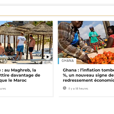
GHANA
01:01
 : au Maghreb, la
Ghana : l’inflation tomb
attire davantage de
%, un nouveau signe de
 que le Maroc
redressement économi
eures
Il y a 18 heures