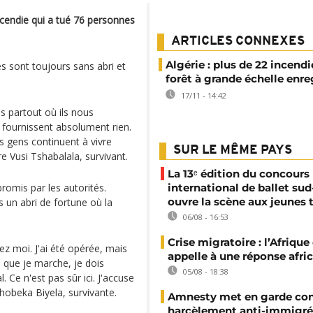
cendie qui a tué 76 personnes
ARTICLES CONNEXES
Algérie : plus de 22 incendi
s sont toujours sans abri et
forêt à grande échelle enre
17/11 - 14:42
s partout où ils nous
 fournissent absolument rien.
s gens continuent à vivre
SUR LE MÊME PAYS
 Vusi Tshabalala, survivant.
La 13ᵉ édition du concours
romis par les autorités.
international de ballet sud
ouvre la scène aux jeunes 
s un abri de fortune où la
06/08 - 16:53
Crise migratoire : l’Afriqu
hez moi. J'ai été opérée, mais
appelle à une réponse afri
s que je marche, je dois
05/08 - 18:38
 Ce n'est pas sûr ici. J'accuse
hobeka Biyela, survivante.
Amnesty met en garde con
harcèlement anti-immigré