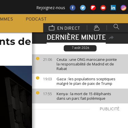
Rejoignez-nous
AMMES
PODCAST
EN DIRECT
DERNIÈRE MINUTE
ants de
7 août 2026
Ceuta : une ONG marocaine pointe
21:06
la responsabilité de Madrid et de
Rabat
Gaza : les populations sceptiques
19:03
malgré le plan de paix de Trump
Kenya : la mort de 15 éléphants
17:55
dans un parc fait polémique
PUBLICITÉ