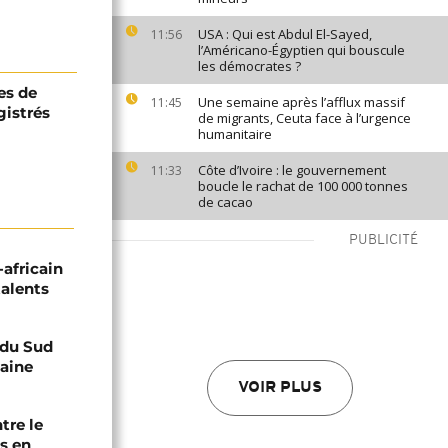
USA : Qui est Abdul El-Sayed,
11:56
l’Américano-Égyptien qui bouscule
les démocrates ?
es de
Une semaine après l’afflux massif
11:45
gistrés
de migrants, Ceuta face à l’urgence
humanitaire
Côte d’Ivoire : le gouvernement
11:33
boucle le rachat de 100 000 tonnes
de cacao
PUBLICITÉ
-africain
talents
e du Sud
caine
VOIR PLUS
tre le
s en