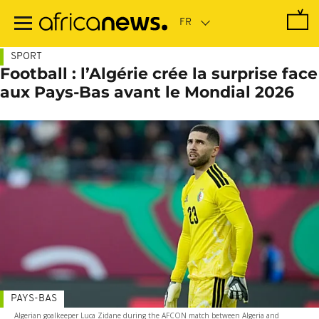
Passer
au
contenu
principal
SPORT
Football : l’Algérie crée la surprise face
aux Pays-Bas avant le Mondial 2026
PAYS-BAS
Algerian goalkeeper Luca Zidane during the AFCON match between Algeria and