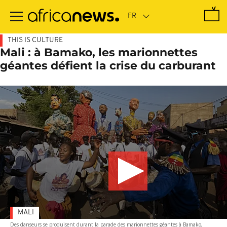
Passer
au
contenu
principal
THIS IS CULTURE
Mali : à Bamako, les marionnettes
géantes défient la crise du carburant
MALI
Des danseurs se produisent durant la parade des marionnettes géantes à Bamako,