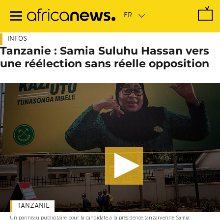
Passer
au
contenu
principal
INFOS
Tanzanie : Samia Suluhu Hassan vers
une réélection sans réelle opposition
TANZANIE
Un panneau publicitaire pour la candidate à la présidence tanzanienne Samia