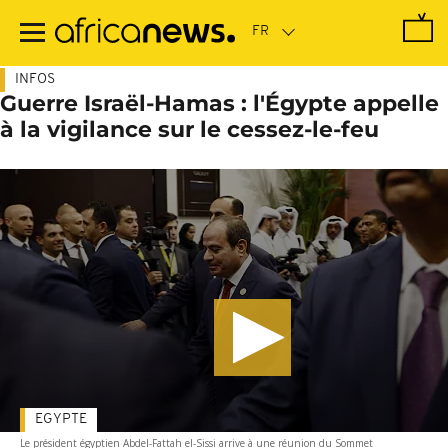
Passer
au
contenu
principal
INFOS
Guerre Israël-Hamas : l'Égypte appelle
à la vigilance sur le cessez-le-feu
EGYPTE
Le président égyptien Abdel-Fattah el-Sissi arrive à une réunion du Sommet