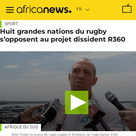
Passer
au
contenu
principal
SPORT
Huit grandes nations du rugby
s’opposent au projet dissident R360
AFRIQUE DU SUD
Mike Tindall ex joueur de rugby anglais et fondateur de l'organisation R360.
-