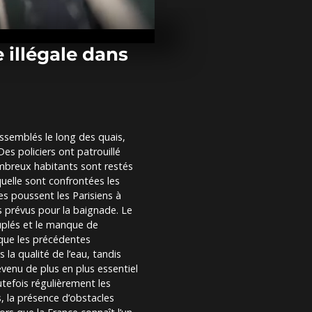
Liban : des c
des décombre
Tyr après la 
meurtrière...
 illégale dans
Arabie saoudi
1,5 million de
accomplissent 
ssemblés le long des quais,
Une bannière
es policiers ont patrouillé
Greenpeace d
300 mètres s
ombreux habitants sont restés
aquelle sont confrontées les
s poussent les Parisiens à
s prévus pour la baignade. Le
uplés et le manque de
 que les précédentes
la qualité de l’eau, tandis
evenu de plus en plus essentiel
utefois régulièrement les
, la présence d’obstacles