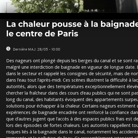
0
seconds
La chaleur pousse à la baignade
of
0
le centre de Paris
seconds
Volume
0%
Dernière MAJ:
28/05 - 10:00
Des nageurs ont plongé depuis les berges du canal et se sont ra
malgré une interdiction de baignade en vigueur de longue date. D
dans le secteur et rappelé les consignes de sécurité, mais de n
dans l’eau tout l’après-midi. Ces scènes illustrent la difficulté à l
autorités, alors que des températures exceptionnellement élevée
chercher la fraîcheur dans des cours d’eau publics qui ne sont pa
long du canal, des habitants évoquent des appartements surpe
solutions pour échapper à la chaleur. Certains nageurs estiment
expériences de baignade encadrée ont renforcé la confiance dans 
que d’autres jugent que l’accès à des espaces publics frais est d
lors des épisodes de fortes chaleurs. Les autorités rappellent to
risques liés à la baignade dans le canal, notamment les accidents