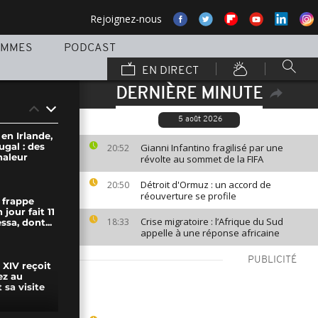
Rejoignez-nous
AMMES
PODCAST
EN DIRECT
DERNIÈRE MINUTE
5 août 2026
 en Irlande,
ugal : des
Gianni Infantino fragilisé par une
20:52
haleur
révolte au sommet de la FIFA
Détroit d'Ormuz : un accord de
20:50
réouverture se profile
 frappe
 jour fait 11
Crise migratoire : l’Afrique du Sud
18:33
ssa, dont...
appelle à une réponse africaine
PUBLICITÉ
 XIV reçoit
ez au
 sa visite