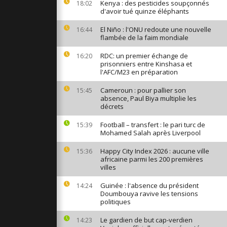
Kenya : des pesticides soupçonnés
18:02
orps extraits
d'avoir tué quinze éléphants
s près de
frappe
El Niño : l'ONU redoute une nouvelle
16:44
flambée de la faim mondiale
RDC: un premier échange de
16:20
te : plus de
prisonniers entre Kinshasa et
 pèlerins
le rituel...
l'AFC/M23 en préparation
Cameroun : pour pallier son
15:45
absence, Paul Biya multiplie les
décrets
éployée à 2
ous l’océan
Football – transfert : le pari turc de
15:39
Mohamed Salah après Liverpool
Happy City Index 2026 : aucune ville
15:36
africaine parmi les 200 premières
villes
Guinée : l'absence du président
14:24
Doumbouya ravive les tensions
politiques
Le gardien de but cap-verdien
14:23