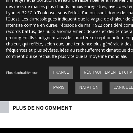
immergés et la pollution de l’eau. Ce rassemblement intervient al
des mois de mai les plus chauds jamais enregistrés, avec des te
Lyon et 32 °C à Toulouse, sous l’effet d’un puissant dôme de chal
l’Ouest. Les climatologues indiquent que la vague de chaleur de
intensité comme en durée, l’épisode de mai 1922 considéré com
records battus, des nuits anormalement douces et des tempéra
prolongent. Ils soulignent aussi le caractère exceptionnellement
chaleur, qui reflète, selon eux, une tendance plus générale à des
fréquentes et plus sévères, liées au réchauffement climatique d’
continent qui se réchauffe plus vite que la moyenne mondiale.
FRANCE
RÉCHAUFFEMENT ET CHA
Plus d'actualités sur
PARIS
NATATION
CANICUL
PLUS DE NO COMMENT