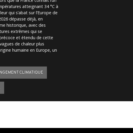
ors que la France connaît l’un
mpératures atteignant 34 °C à
eur qui s’abat sur l’Europe de
 2026 dépasse déjà, en
me historique, avec des
tures extrêmes qui se
 précoce et étendu de cette
 vagues de chaleur plus
origine humaine en Europe, un
NGEMENT CLIMATIQUE
E