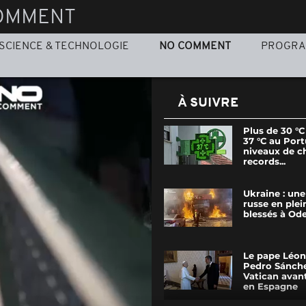
OMMENT
SCIENCE & TECHNOLOGIE
NO COMMENT
PROGR
À SUIVRE
Plus de 30 °C
37 °C au Port
niveaux de c
records...
Ukraine : une
russe en plein
blessés à Ode
Le pape Léon
Pedro Sánch
Vatican avant
en Espagne