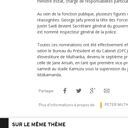
ministre d’État, chargé de responsabilités particul
Au sein de la fonction publique, plusieurs figures
réassignées. George Jafu prend la tête des Forc
Justin Saidi devient Secrétaire général du gouve
est nommé Inspecteur général de la police.
Toutes ces nominations ont été effectivement ef
selon le Bureau du Président et du Cabinet (OPC).
d’investiture de Mutharika, devenu le septième pr
celle de Jane Ansah, en tant que première vice-pr
samedi au stade Kamuzu sous la supervision du j
Mzikamanda.
Partager
PETER MUT
Plus d'informations à propos de
SUR LE MÊME THÈME