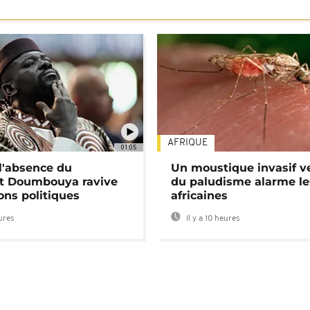
AFRIQUE
01:05
 l'absence du
Un moustique invasif v
nt Doumbouya ravive
du paludisme alarme les
ons politiques
africaines
eures
Il y a 10 heures