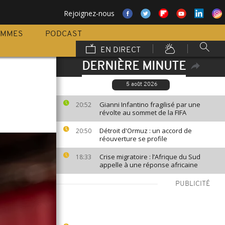
Rejoignez-nous
AMMES
PODCAST
EN DIRECT
DERNIÈRE MINUTE
5 août 2026
Gianni Infantino fragilisé par une
20:52
révolte au sommet de la FIFA
Détroit d'Ormuz : un accord de
20:50
réouverture se profile
Crise migratoire : l’Afrique du Sud
18:33
appelle à une réponse africaine
PUBLICITÉ