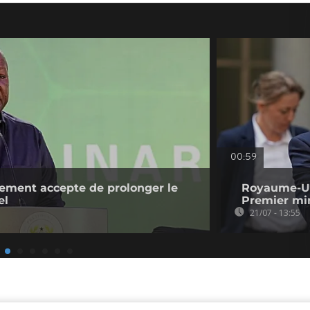
00:59
ement accepte de prolonger le
Royaume-Un
el
Premier min
21/07 - 13:55