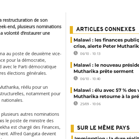
a restructuration de son
eek-end, plusieurs nominations
ARTICLES CONNEXES
 volonté d’instaurer une
Malawi : les finances publi
crise, alerte Peter Muthari
ana au poste de deuxième vice-
06/10 - 10:13
nce pour la démocratie,
Malawi : le nouveau présid
d avec le Parti démocratique
Mutharika prête serment
res élections générales.
06/10 - 10:40
utharika, réélu pour un
Malawi : élu avec 57 % des 
structurelles, notamment pour
Mutharika retourne à la pr
 nationales.
25/09 - 10:06
lusieurs autres nominations
s le poste de ministre des
ekha est chargé des Finances,
SUR LE MÊME PAYS
ent. Alfred Gangata devient
Immigration : la dure réali