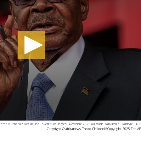
Peter Mutharika lors de son investiture samedi 4 octobre 2025 au stade Kamuzu à Blantyre. (AP
Copyright © africanews
Thoko Chikondi/Copyright 2025 The AP. 