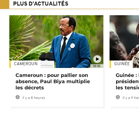
PLUS D'ACTUALITÉS
CAMEROUN
GUINÉE
00:59
Cameroun : pour pallier son
Guinée :
absence, Paul Biya multiplie
préside
les décrets
les tensi
Il y a 8 heures
Il y a 9 h