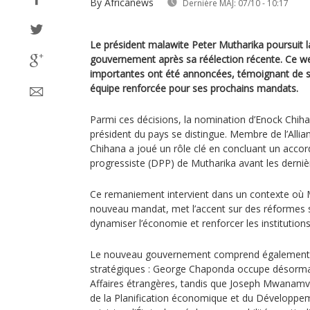
By Africanews
Dernière MAJ:
07/10 - 10:17
Le président malawite Peter Mutharika poursuit l
gouvernement après sa réélection récente. Ce w
importantes ont été annoncées, témoignant de sa
équipe renforcée pour ses prochains mandats.
Parmi ces décisions, la nomination d’Enock Chih
président du pays se distingue. Membre de l’Allia
Chihana a joué un rôle clé en concluant un accor
progressiste (DPP) de Mutharika avant les derniè
Ce remaniement intervient dans un contexte où M
nouveau mandat, met l’accent sur des réformes 
dynamiser l’économie et renforcer les institutions
Le nouveau gouvernement comprend également p
stratégiques : George Chaponda occupe désormai
Affaires étrangères, tandis que Joseph Mwanamv
de la Planification économique et du Développem