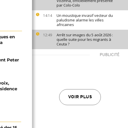
Vozinha, officiellement présenté
par Colo-Colo
Un moustique invasif vecteur du
14:14
paludisme alarme les villes
africaines
Arrêt sur images du 5 août 2026 :
12:49
ques en
quelle suite pour les migrants à
ka
Ceuta ?
PUBLICITÉ
ent Peter
voix,
ésidence
VOIR PLUS
té des 15