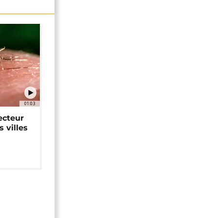
01:03
ecteur
 villes