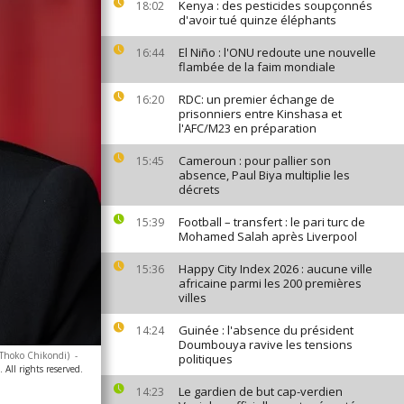
Kenya : des pesticides soupçonnés
18:02
d'avoir tué quinze éléphants
El Niño : l'ONU redoute une nouvelle
16:44
flambée de la faim mondiale
RDC: un premier échange de
16:20
prisonniers entre Kinshasa et
l'AFC/M23 en préparation
Cameroun : pour pallier son
15:45
absence, Paul Biya multiplie les
décrets
Football – transfert : le pari turc de
15:39
Mohamed Salah après Liverpool
Happy City Index 2026 : aucune ville
15:36
africaine parmi les 200 premières
villes
Guinée : l'absence du président
14:24
Doumbouya ravive les tensions
/Thoko Chikondi)
-
politiques
All rights reserved.
Le gardien de but cap-verdien
14:23