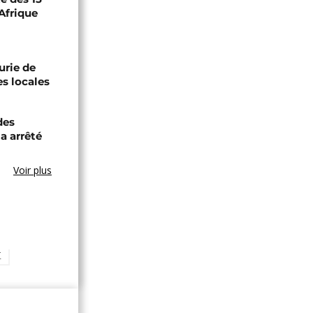
Afrique
urie de
es locales
des
a arrêté
Voir plus
E