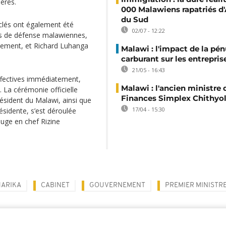
ières.
000 Malawiens rapatriés d'
du Sud
 clés ont également été
02/07 - 12:22
es de défense malawiennes,
rnement, et Richard Luhanga
Malawi : l'impact de la pén
carburant sur les entrepris
21/05 - 16:43
fec­­tives immédiatement,
Malawi : l'ancien ministre 
 La cérémonie officielle
Finances Simplex Chithyol
ésident du Malawi, ainsi que
17/04 - 15:30
ésidente, s’est déroulée
uge en chef Rizine
HARIKA
CABINET
GOUVERNEMENT
PREMIER MINISTR