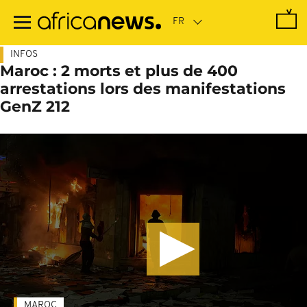
Passer
au
contenu
principal
INFOS
Maroc : 2 morts et plus de 400
arrestations lors des manifestations
GenZ 212
MAROC