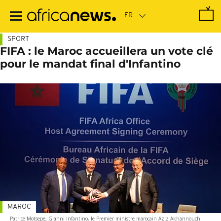
Passer
au
contenu
principal
SPORT
FIFA : le Maroc accueillera un vote clé
pour le mandat final d'Infantino
MAROC
Patrice Motsepe, Gianni Infantino, le Premier ministre marocain Aziz Akhannouch