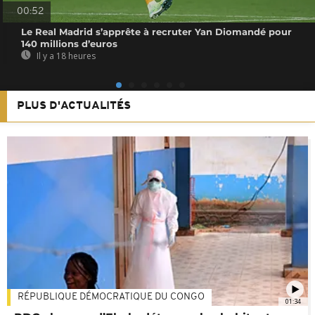
00:52
Le Real Madrid s’apprête à recruter Yan Diomandé pour
140 millions d’euros
Il y a 18 heures
PLUS D'ACTUALITÉS
RÉPUBLIQUE DÉMOCRATIQUE DU CONGO
01:34