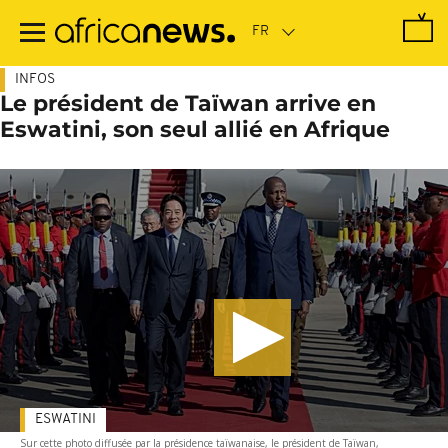
Passer
au
contenu
principal
INFOS
Le président de Taïwan arrive en
Eswatini, son seul allié en Afrique
ESWATINI
Sur cette photo diffusée par la présidence taïwanaise, le président de Taïwan,