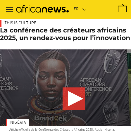
Passer
au
contenu
principal
THIS IS CULTURE
La conférence des créateurs africains
2025, un rendez-vous pour l’innovation
NIGÉRIA
Affiche officielle de la Conférence des Créateurs Africains 2025, Abuja, Nigéria.
-