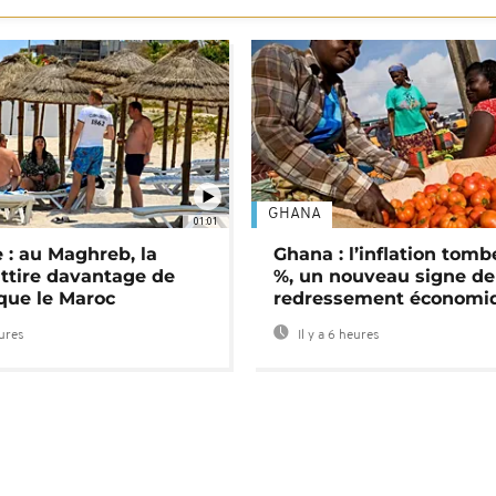
GHANA
01:01
 : au Maghreb, la
Ghana : l’inflation tomb
attire davantage de
%, un nouveau signe de
 que le Maroc
redressement économi
eures
Il y a 6 heures