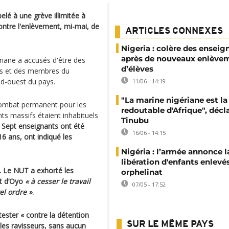
lé à une grève illimitée à
contre l'enlèvement, mi-mai, de
ARTICLES CONNEXES
Nigeria : colère des enseig
après de nouveaux enlève
iane a accusés d'être des
d’élèves
es et des membres du
ud-ouest du pays.
11/06 - 14:19
"La marine nigériane est la
combat permanent pour les
redoutable d'Afrique", décl
ts massifs étaient inhabituels
Tinubu
.
Sept enseignants ont été
16/06 - 14:15
6 ans, ont indiqué les
Nigéria : l’armée annonce l
libération d'enfants enlevé
. Le NUT a exhorté les
orphelinat
at d’Oyo
« à cesser le travail
07/05 - 17:52
el ordre »
.
tester « contre la détention
SUR LE MÊME PAYS
les ravisseurs, sans aucun