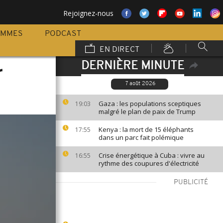
Rejoignez-nous
AMMES
PODCAST
EN DIRECT
DERNIÈRE MINUTE
r
7 août 2026
Gaza : les populations sceptiques
19:03
malgré le plan de paix de Trump
Kenya : la mort de 15 éléphants
17:55
dans un parc fait polémique
Crise énergétique à Cuba : vivre au
16:55
rythme des coupures d'électricité
PUBLICITÉ