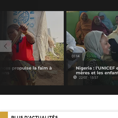
01:14
lences propulse la faim à
Nigeria : l'UNICEF 
0 ans
mères et les enfan
22/07 - 15:57