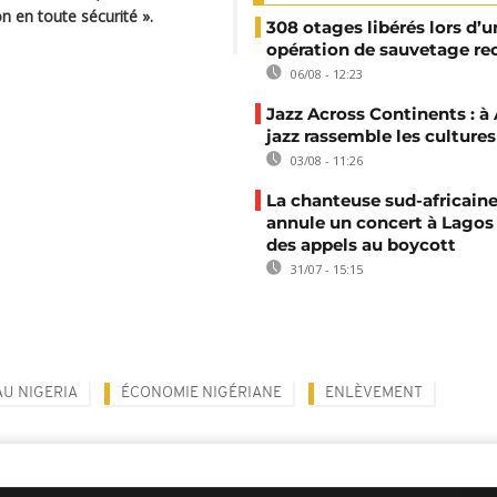
on en toute sécurité ».
308 otages libérés lors d’u
opération de sauvetage re
06/08 - 12:23
Jazz Across Continents : à 
jazz rassemble les cultures
03/08 - 11:26
La chanteuse sud-africaine
annule un concert à Lagos
des appels au boycott
31/07 - 15:15
AU NIGERIA
ÉCONOMIE NIGÉRIANE
ENLÈVEMENT