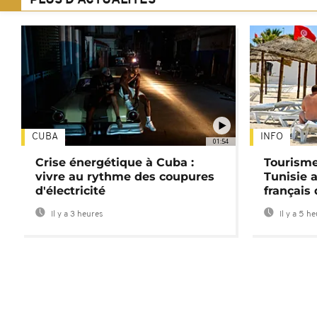
PLUS D'ACTUALITÉS
CUBA
INFO
01:54
Crise énergétique à Cuba :
Tourisme
vivre au rythme des coupures
Tunisie 
d'électricité
français
Il y a 3 heures
Il y a 5 h