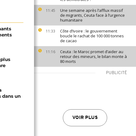
Une semaine après l’afflux massif
11:45
de migrants, Ceuta face à l’urgence
humanitaire
nants
Côte d’Ivoire : le gouvernement
11:33
ments
boucle le rachat de 100 000 tonnes
de cacao
Ceuta : le Maroc promet d’aider au
11:16
retour des mineurs, le bilan monte à
 plus
80 morts
are
PUBLICITÉ
a
s dans un
VOIR PLUS