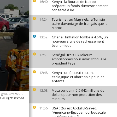
Kenya : la Bourse de Nairobi
16:40
prépare un fonds d’investissement
consacré à l’IA
Tourisme : au Maghreb, la Tunisie
14:24
attire davantage de français que le
Maroc
Ghana : l’inflation tombe à 4,6 %, un
13:52
nouveau signe de redressement
économique
Sénégal : trois TikTokeurs
12:53
emprisonnés pour avoir critiqué le
président Faye
Kenya : un fauteuil roulant
12:48
écologique et abordable pour les
enfants
Meta condamné à 942 millions de
12:08
Nigeria, 22/12/25
-
dollars pour non protection des
. All rights reserved
mineurs
USA : Qui est Abdul El-Sayed,
11:56
l’Américano-Égyptien qui bouscule
les démocrates ?