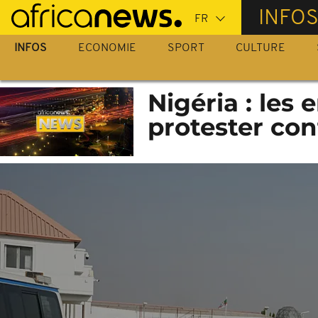
Passer
INFO
au
contenu
INFOS
ECONOMIE
SPORT
CULTURE
principal
Nigéria : les
protester con