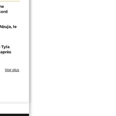
ne
cord
Abuja, le
 Tyla
 après
Voir plus