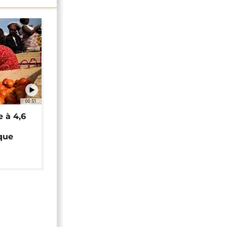
00:51
e à 4,6
que