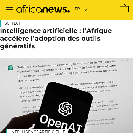
Passer
au
contenu
principal
SCI TECH
Intelligence artificielle : l’Afrique
accélère l’adoption des outils
génératifs
INTELLIGENCE ARTIFICIELLE