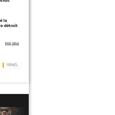
troit
é la
le détroit
Voir plus
ISRAËL