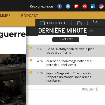
Rejoignez-nous
AMMES
PODCAST
EN DIRECT
DERNIÈRE MINUTE
 guerre
9 août 2026
Gaza : Netanyahou rejette le plan
15:47
de paix de Trump
Argentine : hommage national au
14:26
père de Lionel Messi
Japon - Nagasaki : 81 ans après,
12:09
l’appel à un monde sans armes
nucléaires
PUBLICITÉ