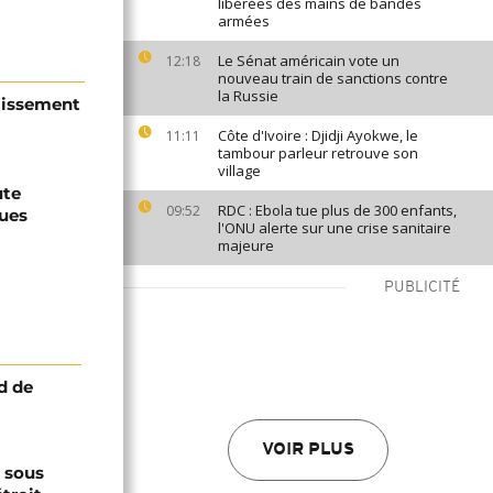
libérées des mains de bandes
armées
Le Sénat américain vote un
12:18
nouveau train de sanctions contre
la Russie
lissement
Côte d'Ivoire : Djidji Ayokwe, le
11:11
tambour parleur retrouve son
village
ute
RDC : Ebola tue plus de 300 enfants,
09:52
ques
l'ONU alerte sur une crise sanitaire
majeure
PUBLICITÉ
d de
VOIR PLUS
s sous