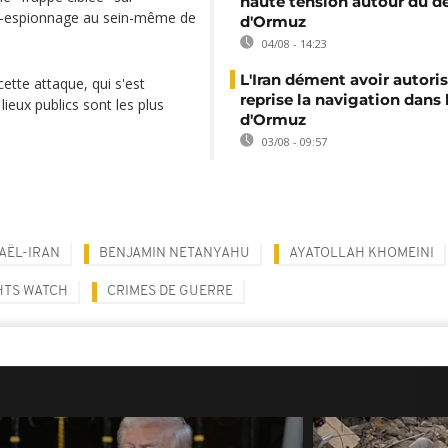
haute tension autour du dé
re-espionnage au sein-même de
d'Ormuz
04/08 - 14:23
L'Iran dément avoir autoris
tte attaque, qui s'est
reprise la navigation dans 
lieux publics sont les plus
d'Ormuz
03/08 - 09:57
RAËL-IRAN
BENJAMIN NETANYAHU
AYATOLLAH KHOMEINI
HTS WATCH
CRIMES DE GUERRE