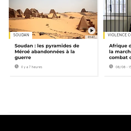
SOUDAN
VIOLENCE C
01:47
Soudan : les pyramides de
Afrique 
Méroé abandonnées à la
la march
guerre
combat 
Il y a 7 heures
08/08 - 1