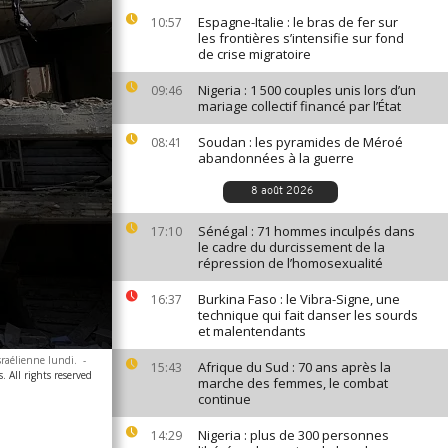
Espagne-Italie : le bras de fer sur
10:57
les frontières s’intensifie sur fond
de crise migratoire
Nigeria : 1 500 couples unis lors d’un
09:46
mariage collectif financé par l’État
Soudan : les pyramides de Méroé
08:41
abandonnées à la guerre
8 août 2026
Sénégal : 71 hommes inculpés dans
17:10
le cadre du durcissement de la
répression de l’homosexualité
Burkina Faso : le Vibra-Signe, une
16:37
technique qui fait danser les sourds
et malentendants
raélienne lundi.
-
Afrique du Sud : 70 ans après la
15:43
. All rights reserved
marche des femmes, le combat
continue
Nigeria : plus de 300 personnes
14:29