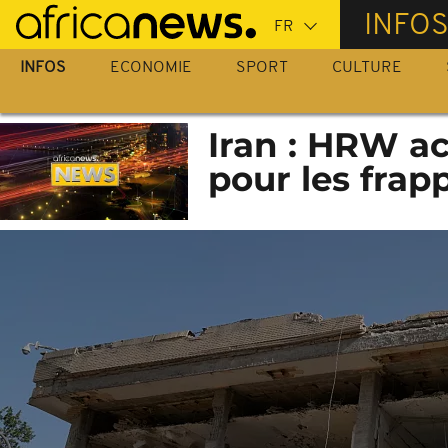
Passer
INFO
au
contenu
INFOS
ECONOMIE
SPORT
CULTURE
principal
Iran : HRW ac
pour les frap