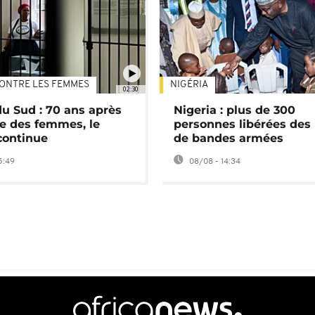
ONTRE LES FEMMES
NIGÉRIA
02:30
du Sud : 70 ans après
Nigeria : plus de 300
e des femmes, le
personnes libérées des
continue
de bandes armées
5:49
08/08 - 14:34