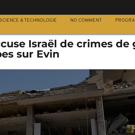
S
SCIENCE & TECHNOLOGIE
NO COMMENT
PROGR
cuse Israël de crimes de
pes sur Evin