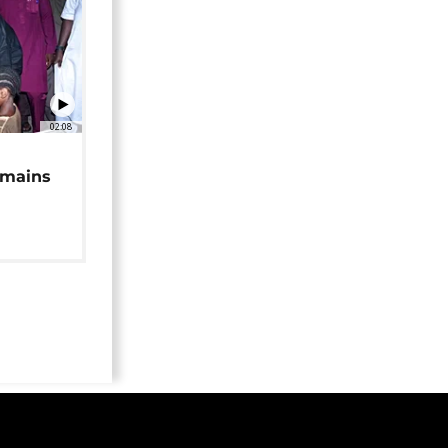
02:08
 mains