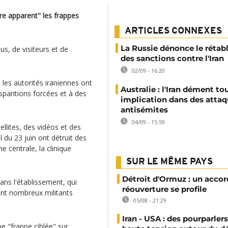
re apparent" les frappes
ARTICLES CONNEXES
La Russie dénonce le rétab
us, de visiteurs et de
des sanctions contre l'Iran
02/09 - 16:20
les autorités iraniennes ont
Australie : l'Iran dément to
sparitions forcées et à des
implication dans des atta
antisémites
04/09 - 15:59
llites, des vidéos et des
l du 23 juin ont détruit des
ne centrale, la clinique
SUR LE MÊME PAYS
Détroit d'Ormuz : un accor
dans l'établissement, qui
réouverture se profile
ont nombreux militants
05/08 - 21:29
Iran - USA : des pourparler
ne "frappe ciblée" sur