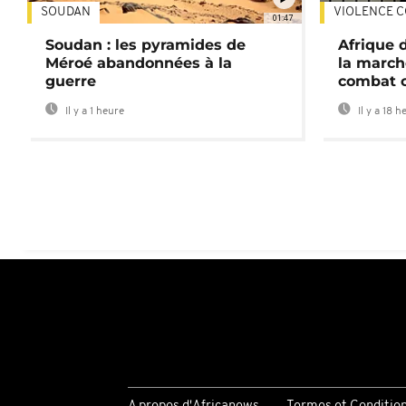
SOUDAN
VIOLENCE C
01:47
Soudan : les pyramides de
Afrique 
Méroé abandonnées à la
la march
guerre
combat 
Il y a 1 heure
Il y a 18 h