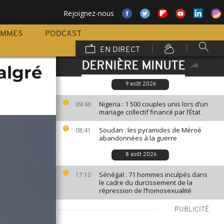
Rejoignez-nous
AMMES
PODCAST
EN DIRECT
DERNIÈRE MINUTE
algré
9 août 2026
Nigeria : 1 500 couples unis lors d’un
09:46
mariage collectif financé par l’État
Soudan : les pyramides de Méroé
08:41
abandonnées à la guerre
8 août 2026
Sénégal : 71 hommes inculpés dans
17:10
le cadre du durcissement de la
répression de l’homosexualité
PUBLICITÉ