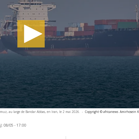
rmuz, au large de Bandar Abbas, en Iran, le 2 mai 2026.
-
Copyright © africanews
Amirhosein K
J:
08/05 - 17:00