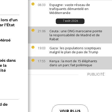
Espagne : vaste réseau de
08:33
trafiquants démantelé en
Méditerranée
 lors d’un
7 août 2026
r l’État
Ceuta : une ONG marocaine pointe
21:06
la responsabilité de Madrid et de
Rabat
 Méroé
Gaza : les populations sceptiques
19:03
malgré le plan de paix de Trump
pés dans
Kenya : la mort de 15 éléphants
17:55
dans un parc fait polémique
e la
ité
PUBLICITÉ
d de
VOIR PLUS