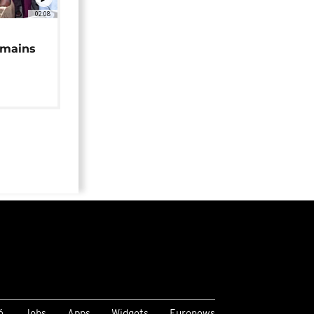
02:08
 mains