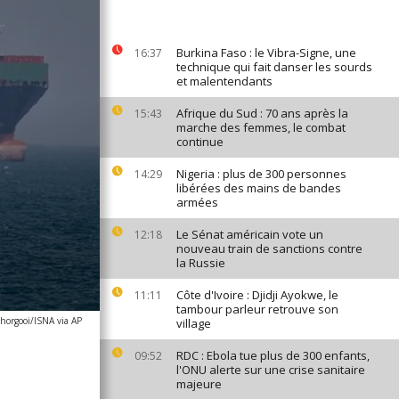
Burkina Faso : le Vibra-Signe, une
16:37
technique qui fait danser les sourds
et malentendants
Afrique du Sud : 70 ans après la
15:43
marche des femmes, le combat
continue
Nigeria : plus de 300 personnes
14:29
libérées des mains de bandes
armées
Le Sénat américain vote un
12:18
nouveau train de sanctions contre
la Russie
Côte d'Ivoire : Djidji Ayokwe, le
11:11
tambour parleur retrouve son
horgooi/ISNA via AP
village
RDC : Ebola tue plus de 300 enfants,
09:52
l'ONU alerte sur une crise sanitaire
majeure