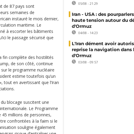
05/08 - 21:29
nt de 87 pays sont
sieurs semaines de
Iran - USA : des pourparler
cain instauré le mois dernier,
haute tension autour du dé
irculation maritime. Le
d'Ormuz
né à escorter les bâtiments
04/08 - 14:23
u’ici le passage sécurisé que
L'Iran dément avoir autoris
reprise la navigation dans 
d'Ormuz
a fin complète des hostilités
03/08 - 09:57
Trump, de son côté, continue
 sur le programme nucléaire
ésident estime toutefois qu’un
, tout en avertissant que l’Iran
iations.
du blocage suscitent une
 internationale. Le Programme
e 45 millions de personnes,
tre confrontées à la faim si le
anisation souligne également
’engrais risque d’entraîner une