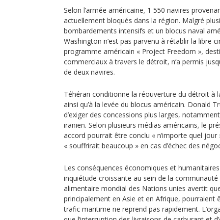
Selon l’armée américaine, 1 550 navires provena
actuellement bloqués dans la région. Malgré plu
bombardements intensifs et un blocus naval améri
Washington n’est pas parvenu à rétablir la libre c
programme américain « Project Freedom », desti
commerciaux à travers le détroit, n’a permis jusq
de deux navires.
Téhéran conditionne la réouverture du détroit à l
ainsi qu’à la levée du blocus américain. Donald 
d’exiger des concessions plus larges, notamment
iranien. Selon plusieurs médias américains, le pr
accord pourrait être conclu « n’importe quel jour »
« souffrirait beaucoup » en cas d’échec des négoc
Les conséquences économiques et humanitaires 
inquiétude croissante au sein de la communauté
alimentaire mondial des Nations unies avertit qu
principalement en Asie et en Afrique, pourraient ê
trafic maritime ne reprend pas rapidement. L’org
que l’interruption des livraisons de carburant et d