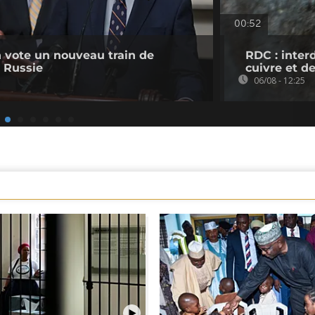
00:52
 vote un nouveau train de
RDC : inter
a Russie
cuivre et d
06/08 - 12:25