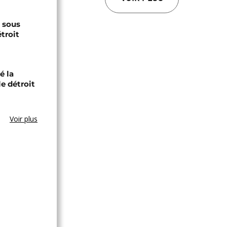
s sous
troit
é la
le détroit
Voir plus