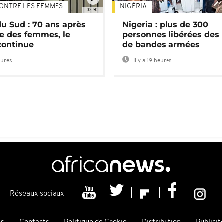
ONTRE LES FEMMES
NIGÉRIA
02:30
du Sud : 70 ans après
Nigeria : plus de 300
e des femmes, le
personnes libérées des
continue
de bandes armées
eures
Il y a 19 heures
Réseaux sociaux