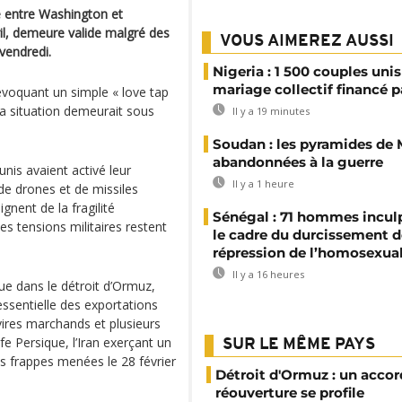
e entre Washington et
ril, demeure valide malgré des
VOUS AIMEREZ AUSSI
vendredi.
Nigeria : 1 500 couples unis
mariage collectif financé pa
évoquant un simple « love tap
 la situation demeurait sous
Il y a 19 minutes
Soudan : les pyramides de
abandonnées à la guerre
nis avaient activé leur
Il y a 1 heure
de drones et de missiles
gnent de la fragilité
Sénégal : 71 hommes incul
es tensions militaires restent
le cadre du durcissement d
répression de l’homosexual
Il y a 16 heures
ue dans le détroit d’Ormuz,
essentielle des exportations
ires marchands et plusieurs
fe Persique, l’Iran exerçant un
SUR LE MÊME PAYS
es frappes menées le 28 février
Détroit d'Ormuz : un accor
réouverture se profile