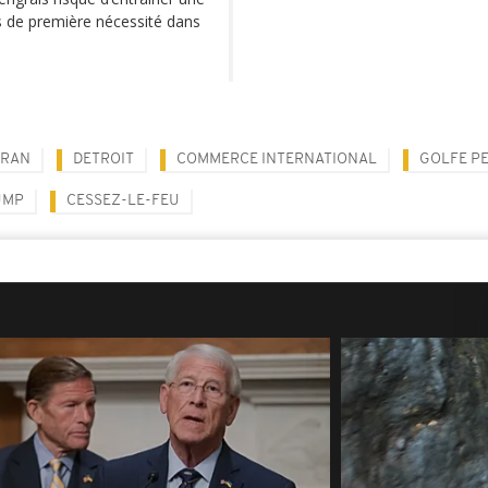
ts de première nécessité dans
IRAN
DETROIT
COMMERCE INTERNATIONAL
GOLFE P
UMP
CESSEZ-LE-FEU