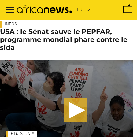
Passer
au
contenu
principal
INFOS
USA : le Sénat sauve le PEPFAR,
programme mondial phare contre le
sida
ETATS-UNIS