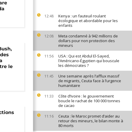
are
da
Kenya : un fauteuil roulant
12:48
écologique et abordable pour les
enfants
Meta condamné à 942 millions de
12:08
dollars pour non protection des
mineurs
Bush,
 des
USA : Qui est Abdul El-Sayed,
11:56
a
l’Américano-Égyptien qui bouscule
les démocrates ?
tre le
Une semaine après l’afflux massif
11:45
de migrants, Ceuta face à l’urgence
humanitaire
Côte d’Ivoire : le gouvernement
11:33
boucle le rachat de 100 000 tonnes
de cacao
ctions
Ceuta : le Maroc promet d’aider au
11:16
retour des mineurs, le bilan monte à
80 morts