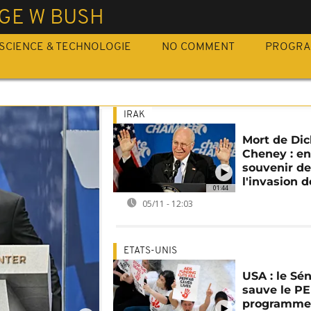
GE W BUSH
SCIENCE & TECHNOLOGIE
NO COMMENT
PROGR
IRAK
Mort de Dic
Cheney : en 
souvenir d
l'invasion 
01:44
05/11 - 12:03
ETATS-UNIS
USA : le Sé
sauve le P
programm