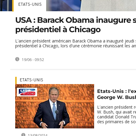
ETATS-UNIS
USA : Barack Obama inaugure s
présidentiel à Chicago
L'ancien président américain Barack Obama a inauguré jeudi 
présidentiel à Chicago, lors d'une cérémonie réunissant les anc
19/06 - 09:52
ETATS-UNIS
Etats-Unis : l'
George W. Bush
L'ancien président 
W. Bush, qui avait re
candidat Donald Tr
des primaires de son 
13/08/2024