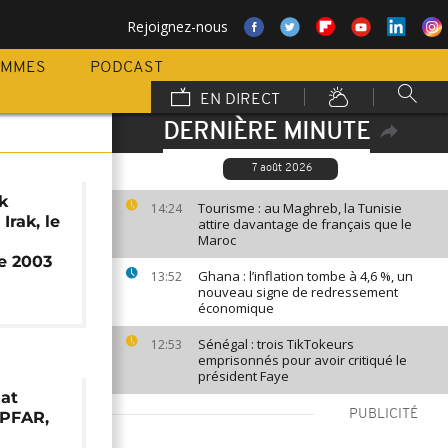
Rejoignez-nous
AMMES
PODCAST
EN DIRECT
DERNIÈRE MINUTE
7 août 2026
k
Tourisme : au Maghreb, la Tunisie
14:24
Irak, le
attire davantage de français que le
Maroc
e
de 2003
Ghana : l’inflation tombe à 4,6 %, un
13:52
nouveau signe de redressement
économique
Sénégal : trois TikTokeurs
12:53
emprisonnés pour avoir critiqué le
président Faye
nat
PUBLICITÉ
EPFAR,
e