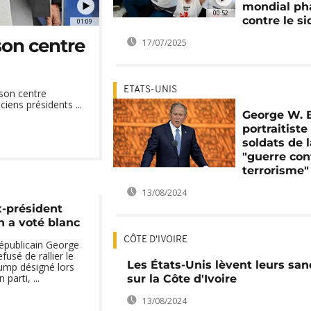
mondial ph
00:52
contre le si
01:09
on centre
17/07/2025
ETATS-UNIS
son centre
iens présidents ...
George W. 
portraitiste
soldats de l
"guerre con
terrorisme"
13/08/2024
ex-président
 a voté blanc
CÔTE D'IVOIRE
républicain George
fusé de rallier le
Les États-Unis lèvent leurs san
ump désigné lors
parti, ...
sur la Côte d'Ivoire
13/08/2024