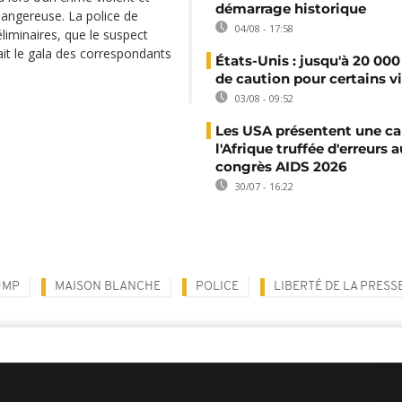
démarrage historique
dangereuse. La police de
04/08 - 17:58
liminaires, que le suspect
ait le gala des correspondants
États-Unis : jusqu'à 20 000
de caution pour certains v
03/08 - 09:52
Les USA présentent une ca
l'Afrique truffée d'erreurs a
congrès AIDS 2026
30/07 - 16:22
UMP
MAISON BLANCHE
POLICE
LIBERTÉ DE LA PRESS