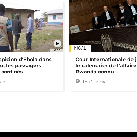
KIGALI
02:05
spicion d'Ebola dans
Cour Internationale de j
u, les passagers
le calendrier de l'affair
 confinés
Rwanda connu
eures
Il y a 2 heures