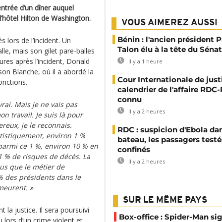
ntrée d’un dîner auquel
l’hôtel Hilton de Washington.
VOUS AIMEREZ AUSSI
Bénin : l'ancien président P
 lors de l’incident. Un
Talon élu à la tête du Sénat
le, mais son gilet pare-balles
ures après l’incident, Donald
Il y a 1 heure
on Blanche, où il a abordé la
Cour Internationale de justi
onctions.
calendrier de l'affaire RD
connu
rai. Mais je ne vais pas
Il y a 2 heures
n travail. Je suis là pour
reux, je le reconnais.
RDC : suspicion d'Ebola da
atistiquement, environ 1 %
bateau, les passagers testé
 parmi ce 1 %, environ 10 % en
confinés
 % de risques de décès. La
Il y a 2 heures
ous que le métier de
 % des présidents dans le
meurent. »
SUR LE MÊME PAYS
la justice. Il sera poursuivi
Box-office : Spider-Man si
 lors d’un crime violent et