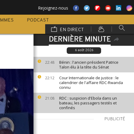
Rejoignez-nous
AMMES
PODCAST
EN DIRECT
DERNIÈRE MINUTE
6 août 2026
Bénin : l'ancien président Patrice
22:48
Talon élu à la tête du Sénat
Cour Internationale de justice : le
22:12
calendrier de l'affaire RDC-Rwanda
connu
RDC : suspicion d'Ebola dans un
21:08
bateau, les passagers testés et
confinés
PUBLICITÉ