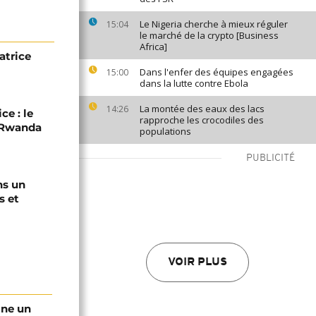
Le Nigeria cherche à mieux réguler
15:04
le marché de la crypto [Business
Africa]
atrice
Dans l'enfer des équipes engagées
15:00
dans la lutte contre Ebola
La montée des eaux des lacs
14:26
ce : le
rapproche les crocodiles des
C-Rwanda
populations
PUBLICITÉ
ns un
s et
VOIR PLUS
gne un