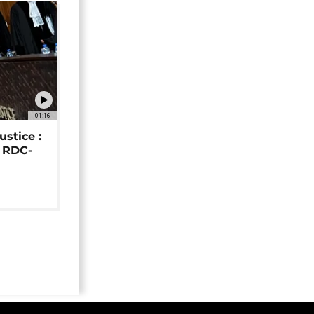
01:16
ustice :
e RDC-