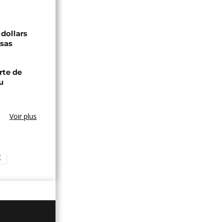
 dollars
isas
rte de
u
Voir plus
E