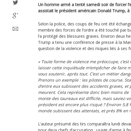
Un homme armé a tenté samedi soir de forcer l’e
assistait le président américain Donald Trump, à 
Selon la police, des coups de feu ont été échangés
membre des forces de l’ordre a été touché par bal
l’a protégé des blessures graves. Environ deux he
Trump a tenu une conférence de presse à la Mais
question de la violence et des risques liés à ses f
« Toute forme de violence me préoccupe, c’est v
laisser cette inquiétude m’empêcher de faire mo
vous soutenir, après tout. C’est un métier dange
Prenons un exemple : les pilotes de course. St
d’entre eux subissent des accidents graves, et
meurent. Cela représente donc bien moins de 1
monte des taureaux est difficile, mais saviez-v
président est encore plus risqué ? Environ 5,8
monde subissent des attentats, et près 8% en 
L’auteur présumé des tirs comparaîtra lundi devant 
pour deux chefs d’accusation : usage d’arme à feu