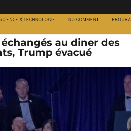
S
SCIENCE & TECHNOLOGIE
NO COMMENT
PROGR
s échangés au diner des
ts, Trump évacué