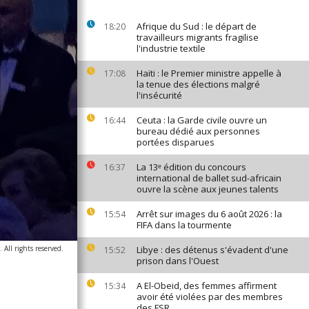
Afrique du Sud : le départ de
18:20
travailleurs migrants fragilise
l'industrie textile
Haïti : le Premier ministre appelle à
17:08
la tenue des élections malgré
l'insécurité
Ceuta : la Garde civile ouvre un
16:44
bureau dédié aux personnes
portées disparues
La 13ᵉ édition du concours
16:37
international de ballet sud-africain
ouvre la scène aux jeunes talents
Arrêt sur images du 6 août 2026 : la
15:54
FIFA dans la tourmente
 All rights reserved.
Libye : des détenus s'évadent d'une
15:52
prison dans l'Ouest
A El-Obeid, des femmes affirment
15:34
avoir été violées par des membres
des FSR