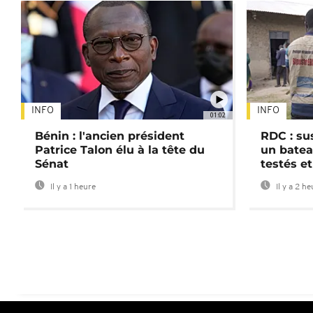
INFO
INFO
01:02
Bénin : l'ancien président
RDC : su
Patrice Talon élu à la tête du
un batea
Sénat
testés et
Il y a 1 heure
Il y a 2 h