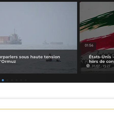
01:56
ourparlers sous haute tension
États-Unis 
 d'Ormuz
hors de con
31/07 - 15:27