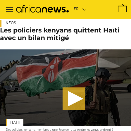
Passer
au
contenu
principal
INFOS
Les policiers kenyans quittent Haïti
avec un bilan mitigé
HAÏTI
Des policiers kényans, membres d'une force de lutte contre les gangs, arrivent à