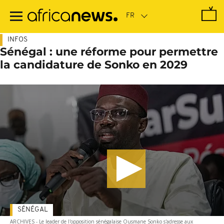
Passer
au
contenu
principal
INFOS
Sénégal : une réforme pour permettre
la candidature de Sonko en 2029
SÉNÉGAL
ARCHIVES - Le leader de l'opposition sénégalaise Ousmane Sonko s'adresse aux