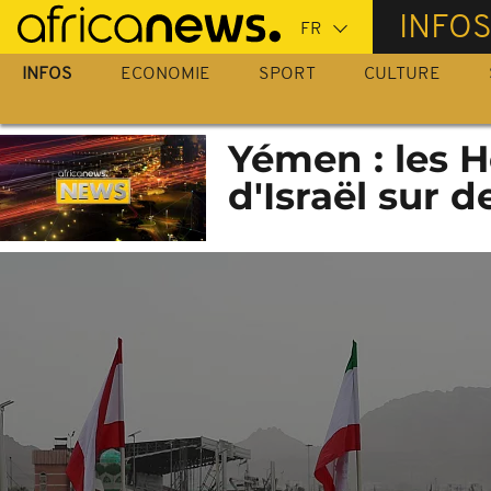
Passer
INFO
au
contenu
INFOS
ECONOMIE
SPORT
CULTURE
principal
Yémen : les 
d'Israël sur d