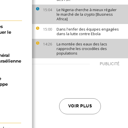
Le Nigeria cherche à mieux réguler
15:04
le marché de la crypto [Business
Africa]
es
Dans l'enfer des équipes engagées
15:00
er le
dans la lutte contre Ebola
La montée des eaux des lacs
14:26
rapproche les crocodiles des
populations
néral
sraélienne
PUBLICITÉ
e
appe
VOIR PLUS