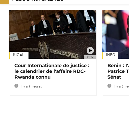
KIGALI
INFO
01:16
Cour Internationale de justice :
Bénin : l
le calendrier de l'affaire RDC-
Patrice T
Rwanda connu
Sénat
Il y a 9 heures
Il y a 8 h