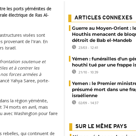
ntre les ports yéménites de
rale électrique de Ras Al-
ARTICLES CONNEXES
Guerre au Moyen-Orient : l
Houthis menacent de bloqu
astructures visées sont
détroit de Bab el-Mandeb
s provenant de l'Iran. En
s Israël.
23/03 - 12:41
Yémen : funérailles d'un gé
rontation soutenue et
houthi tué par une frappe i
iles et à contrer les
21/10 - 10:39
r nos forces armées à
 lancé Yahya Saree, porte-
Yemen : le Premier ministr
présumé mort dans une fr
israélienne
 dans la région yéménite,
02/09 - 14:37
t 74 morts en avril, mais
lu avec Washington pour faire
SUR LE MÊME PAYS
s rebelles, qui continuent de