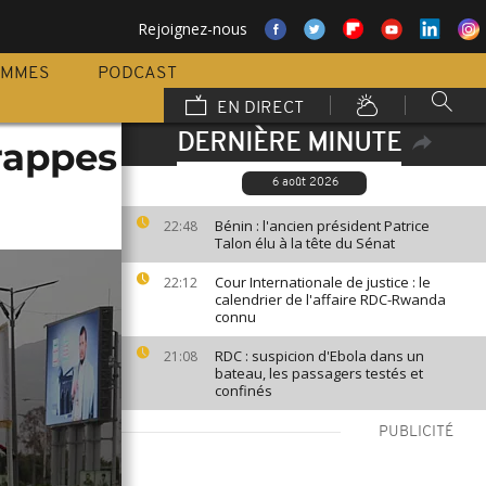
Rejoignez-nous
AMMES
PODCAST
EN DIRECT
DERNIÈRE MINUTE
rappes
6 août 2026
Bénin : l'ancien président Patrice
22:48
Talon élu à la tête du Sénat
Cour Internationale de justice : le
22:12
calendrier de l'affaire RDC-Rwanda
connu
RDC : suspicion d'Ebola dans un
21:08
bateau, les passagers testés et
confinés
PUBLICITÉ