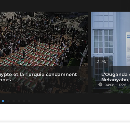
01:45
'Égypte et la Turquie condamnent
L’Ouganda 
ennes
Netanyahu, 
04/08 - 10:26