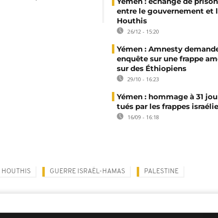
Yémen : échange de prison
entre le gouvernement et 
Houthis
26/12 - 15:20
Yémen : Amnesty demand
enquête sur une frappe am
sur des Éthiopiens
29/10 - 16:23
Yémen : hommage à 31 jour
tués par les frappes israél
16/09 - 16:18
HOUTHIS
GUERRE ISRAËL-HAMAS
PALESTINE