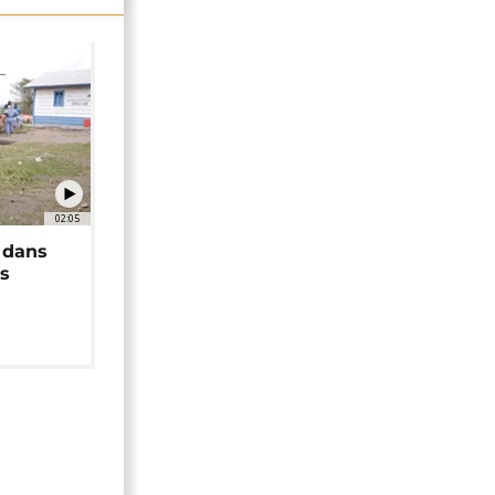
02:05
 dans
rs