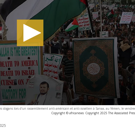
es slogans lors d'un rassemblement anti-américain et anti-israélien à Sanaa, au Yémen, le vendred
Copyright © africanews
Copyright 2025 The Associated Press
025