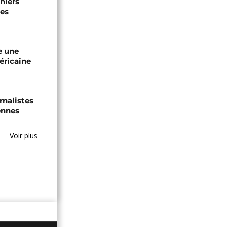
niers
les
e une
éricaine
nalistes
iennes
Voir plus