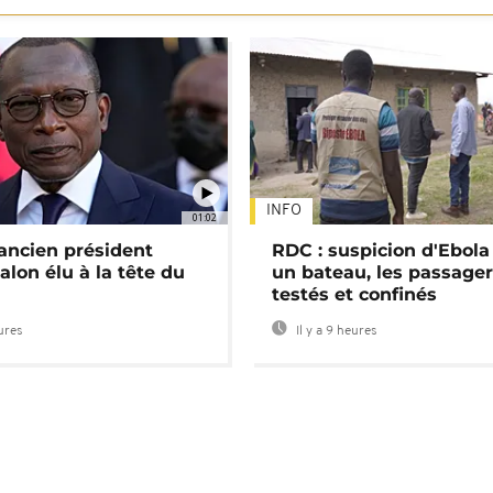
INFO
01:02
'ancien président
RDC : suspicion d'Ebola
alon élu à la tête du
un bateau, les passage
testés et confinés
eures
Il y a 9 heures