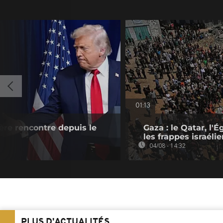
01:13
re rencontre depuis le
Gaza : le Qatar, l
les frappes israéli
04/08 - 14:32
PLUS D'ACTUALITÉS