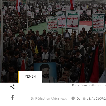
YÉMEN
Volume
Des partisans houthis crient d
90%
Dernière MAJ:
08/07/2
By Rédaction Africanews