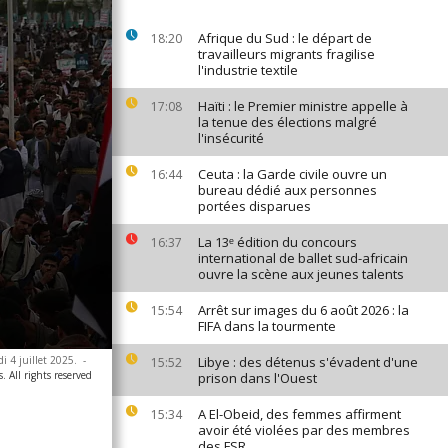
Afrique du Sud : le départ de
18:20
travailleurs migrants fragilise
l'industrie textile
Haïti : le Premier ministre appelle à
17:08
la tenue des élections malgré
l'insécurité
Ceuta : la Garde civile ouvre un
16:44
bureau dédié aux personnes
portées disparues
La 13ᵉ édition du concours
16:37
international de ballet sud-africain
ouvre la scène aux jeunes talents
Arrêt sur images du 6 août 2026 : la
15:54
FIFA dans la tourmente
i 4 juillet 2025.
-
Libye : des détenus s'évadent d'une
15:52
. All rights reserved
prison dans l'Ouest
A El-Obeid, des femmes affirment
15:34
avoir été violées par des membres
des FSR