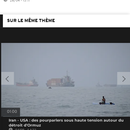
28/04 - 15:17
SUR LE MÊME THÈME
01:00
Iran - USA : des pourparlers sous haute tension autour du
détroit d'Ormuz