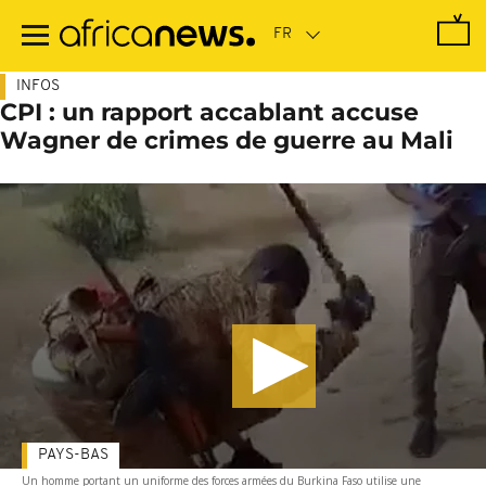
Passer
au
contenu
principal
INFOS
CPI : un rapport accablant accuse
Wagner de crimes de guerre au Mali
PAYS-BAS
Un homme portant un uniforme des forces armées du Burkina Faso utilise une