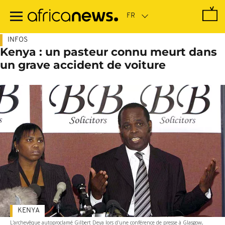
Passer
au
contenu
principal
INFOS
Kenya : un pasteur connu meurt dans
un grave accident de voiture
KENYA
L'archevêque autoproclamé Gilbert Deya lors d'une conférence de presse à Glasgow,