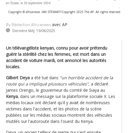
en Écosse, le 29 septembre 2004
-
Copyright © africanews
IAN STEWART/Copyright 2025 The AP. All rights reserved.
avec AP
By Rédaction Africanews
Dernière MAJ:
19/06/2025
Un télévangéliste kenyan, connu pour avoir prétendu
guérir la stérilité chez les femmes, est mort dans un
accident de voiture mardi, ont annoncé les autorités
locales.
Gilbert Deya
a été tué dans
"un horrible accident de la
route qui a impliqué plusieurs véhicules"
, a déclaré
James Orengo, le gouverneur du comté de Siaya au
Kenya
, dans un message sur la plateforme sociale X. Les
médias locaux ont déclaré qu'il y avait de nombreuses
victimes dans l'accident, et les photos de la scène
publiées sur les médias sociaux montrent des véhicules
mutilés sur l'autoroute dans l'ouest du Kenya.
Deya, un ancien tailleur de pierre qui s'est ensuite