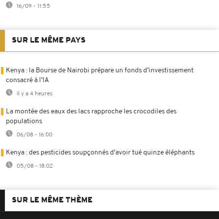
16/09 - 11:55
SUR LE MÊME PAYS
Kenya : la Bourse de Nairobi prépare un fonds d’investissement
consacré à l’IA
Il y a 4 heures
La montée des eaux des lacs rapproche les crocodiles des
populations
06/08 - 16:00
Kenya : des pesticides soupçonnés d'avoir tué quinze éléphants
05/08 - 18:02
SUR LE MÊME THÈME