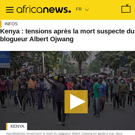
Passer
au
contenu
principal
INFOS
Kenya : tensions après la mort suspecte du
blogueur Albert Ojwang
KENYA
manifestation concernant la mort du blogueur Albert Ojwang en garde à vue, dans