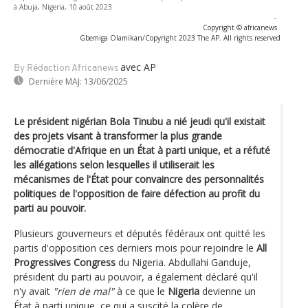
à Abuja, Nigeria, 10 août 2023
-
Copyright © africanews
Gbemiga Olamikan/Copyright 2023 The AP. All rights reserved
avec AP
By Rédaction Africanews
Dernière MAJ:
13/06/2025
Le président nigérian Bola Tinubu a nié jeudi qu'il existait
des projets visant à transformer la plus grande
démocratie d'Afrique en un État à parti unique, et a réfuté
les allégations selon lesquelles il utiliserait les
mécanismes de l'État pour convaincre des personnalités
politiques de l'opposition de faire défection au profit du
parti au pouvoir.
Plusieurs gouverneurs et députés fédéraux ont quitté les
partis d'opposition ces derniers mois pour rejoindre le
All
Progressives Congress
du Nigeria. Abdullahi Ganduje,
président du parti au pouvoir, a également déclaré qu'il
n'y avait
"rien de mal"
à ce que le
Nigeria
devienne un
État à parti unique, ce qui a suscité la colère de