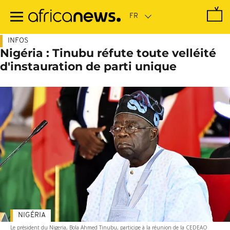
Passer
au
contenu
principal
INFOS
Nigéria : Tinubu réfute toute velléité
d'instauration de parti unique
NIGÉRIA
Le président du Nigeria, Bola Ahmed Tinubu, participe à la réunion de la CEDEAO