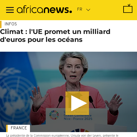
Passer
au
contenu
principal
INFOS
Climat : l'UE promet un milliard
d'euros pour les océans
FRANCE
La présidente de la Commission européenne, Ursula von der Leyen, présente le