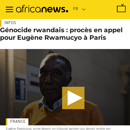
Passer
au
contenu
principal
INFOS
Génocide rwandais : procès en appel
pour Eugène Rwamucyo à Paris
FRANCE
Eugène Rwamucyo, arrive devant un tribunal parisien qui devrait rendre son